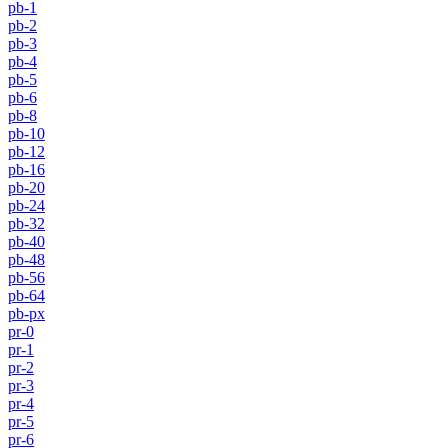
pb-1
pb-2
pb-3
pb-4
pb-5
pb-6
pb-8
pb-10
pb-12
pb-16
pb-20
pb-24
pb-32
pb-40
pb-48
pb-56
pb-64
pb-px
pr-0
pr-1
pr-2
pr-3
pr-4
pr-5
pr-6