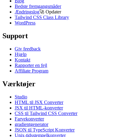
Blog
Bedste fremgangsmåder
Ændringslog
🚀
Opdater
Tailwind CSS Class Library
WordPress
Support
Giv feedback
Hjælp
Kontakt
Rapporter en fejl
Affiliate Program
Værktøjer
Studio
HTML til JSX Converter
JSX til HTML-konverter
CSS til Tailwind CSS Converter
Farvekonverter
gradientgenerator
JSON til TypeScript Konverter
Unix-tidsstempelkonverter