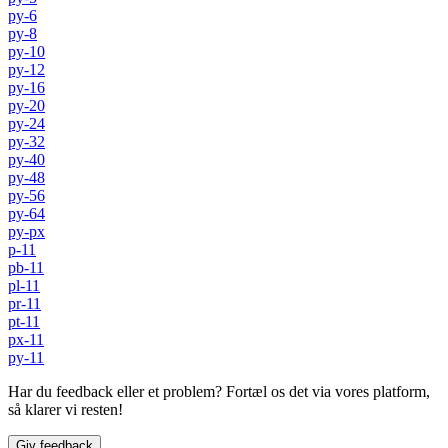
py-6
py-8
py-10
py-12
py-16
py-20
py-24
py-32
py-40
py-48
py-56
py-64
py-px
p-11
pb-11
pl-11
pr-11
pt-11
px-11
py-11
Har du feedback eller et problem? Fortæl os det via vores platform,
så klarer vi resten!
Giv feedback