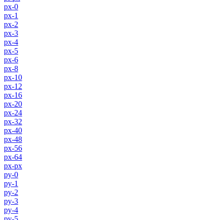
px-0
px-1
px-2
px-3
px-4
px-5
px-6
px-8
px-10
px-12
px-16
px-20
px-24
px-32
px-40
px-48
px-56
px-64
px-px
py-0
py-1
py-2
py-3
py-4
py-5