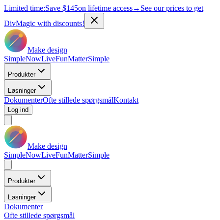
Limited time:
Save
$145
on lifetime access
→
See our prices to get
DivMagic with discounts!
Make design
Simple
Now
Live
Fun
Matter
Simple
Produkter
Løsninger
Dokumenter
Ofte stillede spørgsmål
Kontakt
Log ind
Make design
Simple
Now
Live
Fun
Matter
Simple
Produkter
Løsninger
Dokumenter
Ofte stillede spørgsmål