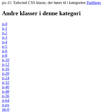
px-11
:
Tailwind CSS klasse, der hører til i kategorien
Paddings
Andre klasser i denne kategori
p-0
p-1
p-2
p-3
p-4
p-5
p-6
p-8
p-10
p-12
p-16
p-20
p-24
p-32
p-40
p-48
p-56
p-64
p-px
pb-0