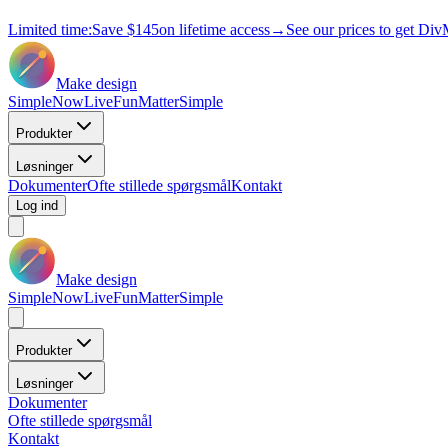
Limited time:
Save
$145
on lifetime access
→
See our prices to get Div
Make design
Simple
Now
Live
Fun
Matter
Simple
Produkter
Løsninger
Dokumenter
Ofte stillede spørgsmål
Kontakt
Log ind
Make design
Simple
Now
Live
Fun
Matter
Simple
Produkter
Løsninger
Dokumenter
Ofte stillede spørgsmål
Kontakt