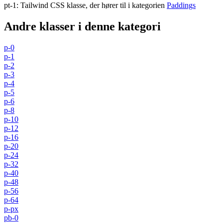
pt-1
:
Tailwind CSS klasse, der hører til i kategorien
Paddings
Andre klasser i denne kategori
p-0
p-1
p-2
p-3
p-4
p-5
p-6
p-8
p-10
p-12
p-16
p-20
p-24
p-32
p-40
p-48
p-56
p-64
p-px
pb-0