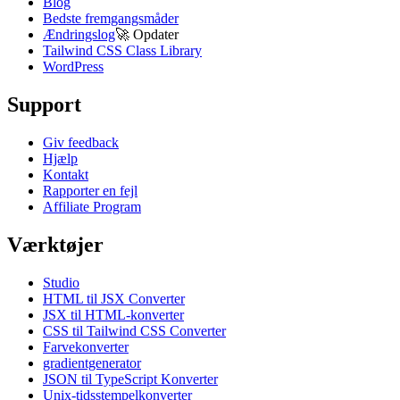
Blog
Bedste fremgangsmåder
Ændringslog
🚀
Opdater
Tailwind CSS Class Library
WordPress
Support
Giv feedback
Hjælp
Kontakt
Rapporter en fejl
Affiliate Program
Værktøjer
Studio
HTML til JSX Converter
JSX til HTML-konverter
CSS til Tailwind CSS Converter
Farvekonverter
gradientgenerator
JSON til TypeScript Konverter
Unix-tidsstempelkonverter