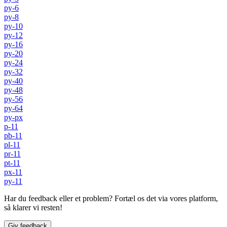
py-6
py-8
py-10
py-12
py-16
py-20
py-24
py-32
py-40
py-48
py-56
py-64
py-px
p-11
pb-11
pl-11
pr-11
pt-11
px-11
py-11
Har du feedback eller et problem? Fortæl os det via vores platform,
så klarer vi resten!
Giv feedback