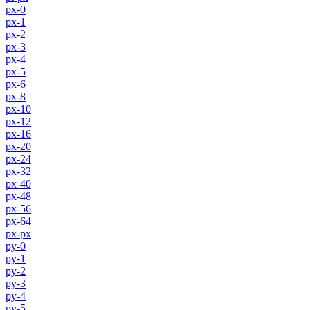
px-0
px-1
px-2
px-3
px-4
px-5
px-6
px-8
px-10
px-12
px-16
px-20
px-24
px-32
px-40
px-48
px-56
px-64
px-px
py-0
py-1
py-2
py-3
py-4
py-5