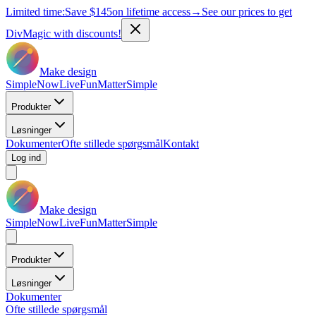
Limited time:
Save
$145
on lifetime access
→
See our prices to get
DivMagic with discounts!
Make design
Simple
Now
Live
Fun
Matter
Simple
Produkter
Løsninger
Dokumenter
Ofte stillede spørgsmål
Kontakt
Log ind
Make design
Simple
Now
Live
Fun
Matter
Simple
Produkter
Løsninger
Dokumenter
Ofte stillede spørgsmål