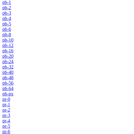
pb-1
pb-2
pb-3
pb-4
pb-5
pb-6
pb-8
pb-10
pb-12
pb-16
pb-20
pb-24
pb-32
pb-40
pb-48
pb-56
pb-64
pb-px
pr-0
pr-1
pr-2
pr-3
pr-4
pr-5
pr-6