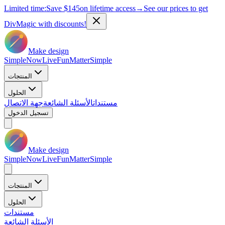
Limited time:
Save
$145
on lifetime access
→
See our prices to get
DivMagic with discounts!
Make design
Simple
Now
Live
Fun
Matter
Simple
المنتجات
الحلول
مستندات
الأسئلة الشائعة
جهة الاتصال
تسجيل الدخول
Make design
Simple
Now
Live
Fun
Matter
Simple
المنتجات
الحلول
مستندات
الأسئلة الشائعة