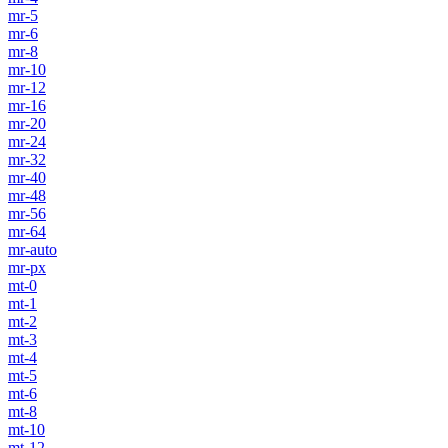
mr-5
mr-6
mr-8
mr-10
mr-12
mr-16
mr-20
mr-24
mr-32
mr-40
mr-48
mr-56
mr-64
mr-auto
mr-px
mt-0
mt-1
mt-2
mt-3
mt-4
mt-5
mt-6
mt-8
mt-10
mt-12