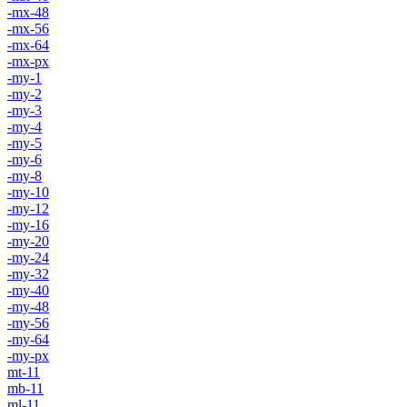
-mx-48
-mx-56
-mx-64
-mx-px
-my-1
-my-2
-my-3
-my-4
-my-5
-my-6
-my-8
-my-10
-my-12
-my-16
-my-20
-my-24
-my-32
-my-40
-my-48
-my-56
-my-64
-my-px
mt-11
mb-11
ml-11