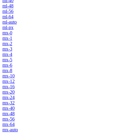
ml-40
ml-48
ml-56
ml-64
ml-auto
ml-px
mx-0
mx-1
mx-2
mx-3
mx-4
mx-5
mx-6
mx-8
mx-10
mx-12
mx-16
mx-20
mx-24
mx-32
mx-40
mx-48
mx-56
mx-64
mx-auto