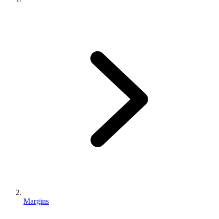
Margins