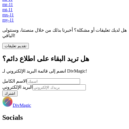
mr-11
mt-11
mx-11
my-11
هل لديك تعليقات أو مشكلة؟ أخبرنا بذلك من خلال منصتنا، وسنتولى
الباقي!
تقديم تعليقات
هل تريد البقاء على اطلاع دائم؟
انضم إلى قائمة البريد الإلكتروني لـ DivMagic!
الاسم الكامل
البريد الإلكتروني
اشترك
DivMagic
Socials