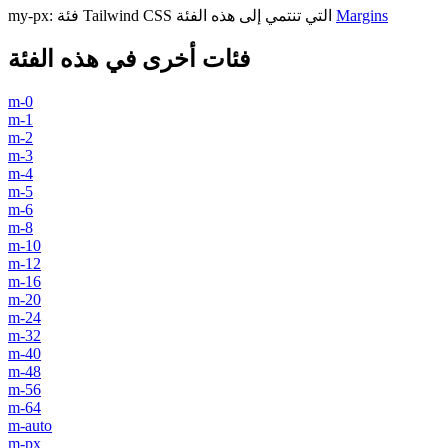
Margins
فئة Tailwind CSS التي تنتمي إلى هذه الفئة
:
my-px
فئات أخرى في هذه الفئة
m-0
m-1
m-2
m-3
m-4
m-5
m-6
m-8
m-10
m-12
m-16
m-20
m-24
m-32
m-40
m-48
m-56
m-64
m-auto
m-px