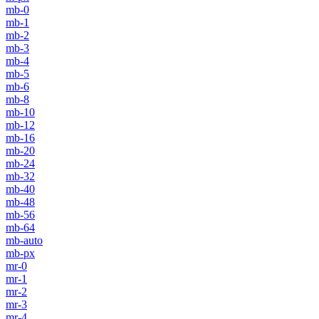
mb-0
mb-1
mb-2
mb-3
mb-4
mb-5
mb-6
mb-8
mb-10
mb-12
mb-16
mb-20
mb-24
mb-32
mb-40
mb-48
mb-56
mb-64
mb-auto
mb-px
mr-0
mr-1
mr-2
mr-3
mr-4