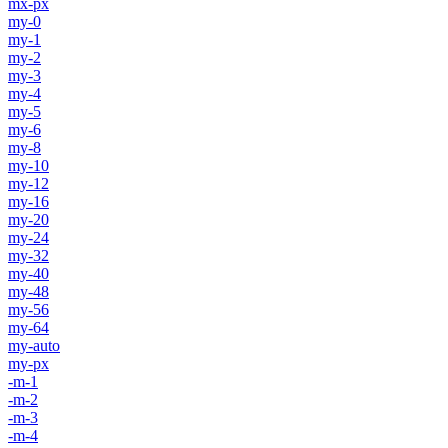
mx-px
my-0
my-1
my-2
my-3
my-4
my-5
my-6
my-8
my-10
my-12
my-16
my-20
my-24
my-32
my-40
my-48
my-56
my-64
my-auto
my-px
-m-1
-m-2
-m-3
-m-4