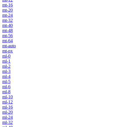
mt-16
mt-20
mt-24
mt-32
mt-40
mt-48
mt-56
mt-64
mt-auto
mt-px
ml-0
ml-1
ml-2
ml-3
ml-4
ml-5
ml-6
ml-8
ml-10
ml-12
ml-16
ml-20
ml-24
ml-32