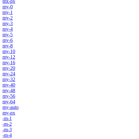
mx-px
my-0
my-1
my-2
my-3
my-4
my-5
my-6
my-8
my-10
my-12
my-16
my-20
my-24
my-32
my-40
my-48
my-56
my-64
my-auto
my-px
-m-1
-m-2
-m-3
-m-4