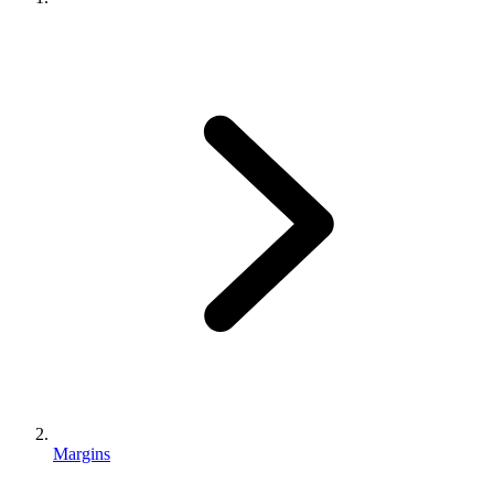
Margins