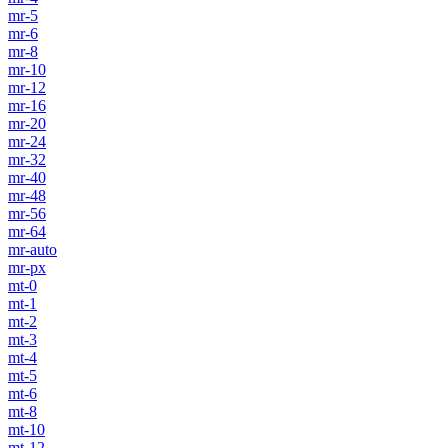
mr-5
mr-6
mr-8
mr-10
mr-12
mr-16
mr-20
mr-24
mr-32
mr-40
mr-48
mr-56
mr-64
mr-auto
mr-px
mt-0
mt-1
mt-2
mt-3
mt-4
mt-5
mt-6
mt-8
mt-10
mt-12