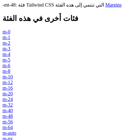
Margins
فئة Tailwind CSS التي تنتمي إلى هذه الفئة
:
-mt-48
فئات أخرى في هذه الفئة
m-0
m-1
m-2
m-3
m-4
m-5
m-6
m-8
m-10
m-12
m-16
m-20
m-24
m-32
m-40
m-48
m-56
m-64
m-auto
m-px