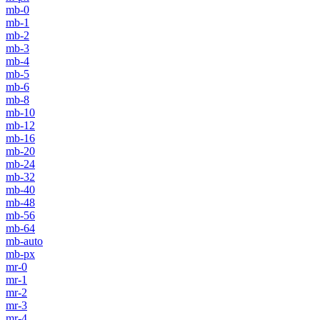
mb-0
mb-1
mb-2
mb-3
mb-4
mb-5
mb-6
mb-8
mb-10
mb-12
mb-16
mb-20
mb-24
mb-32
mb-40
mb-48
mb-56
mb-64
mb-auto
mb-px
mr-0
mr-1
mr-2
mr-3
mr-4