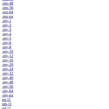
-mx-48
-mx-56
-mx-64
-mx-px
-my-1
-my-2
-my-3
-my-4
-my-5
-my-6
-my-8
-my-10
-my-12
-my-16
-my-20
-my-24
-my-32
-my-40
-my-48
-my-56
-my-64
-my-px
mt-11
mb-11
ml-11