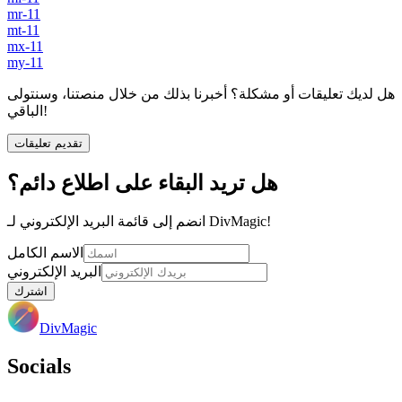
mr-11
mt-11
mx-11
my-11
هل لديك تعليقات أو مشكلة؟ أخبرنا بذلك من خلال منصتنا، وسنتولى
الباقي!
تقديم تعليقات
هل تريد البقاء على اطلاع دائم؟
انضم إلى قائمة البريد الإلكتروني لـ DivMagic!
الاسم الكامل
البريد الإلكتروني
اشترك
DivMagic
Socials