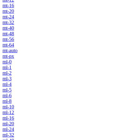
mt-16
mt-20
mt-24
mt-32
mt-40
mt-48
mt-56
mt-64
mt-auto
mt-px
ml-0
ml-1
ml-2
ml-3
ml-4
ml-5
ml-6
ml-8
ml-10
ml-12
ml-16
ml-20
ml-24
ml-32