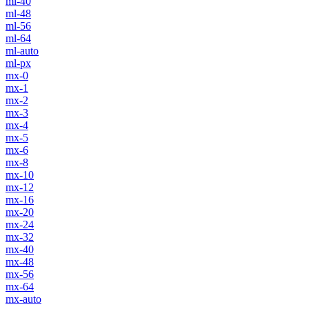
ml-40
ml-48
ml-56
ml-64
ml-auto
ml-px
mx-0
mx-1
mx-2
mx-3
mx-4
mx-5
mx-6
mx-8
mx-10
mx-12
mx-16
mx-20
mx-24
mx-32
mx-40
mx-48
mx-56
mx-64
mx-auto