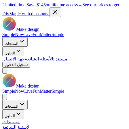
Limited time:
Save
$145
on lifetime access
→
See our prices to get
DivMagic with discounts!
Make design
Simple
Now
Live
Fun
Matter
Simple
المنتجات
الحلول
مستندات
الأسئلة الشائعة
جهة الاتصال
تسجيل الدخول
Make design
Simple
Now
Live
Fun
Matter
Simple
المنتجات
الحلول
مستندات
الأسئلة الشائعة