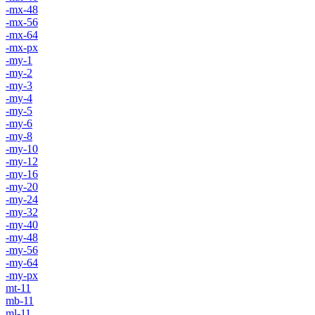
-mx-48
-mx-56
-mx-64
-mx-px
-my-1
-my-2
-my-3
-my-4
-my-5
-my-6
-my-8
-my-10
-my-12
-my-16
-my-20
-my-24
-my-32
-my-40
-my-48
-my-56
-my-64
-my-px
mt-11
mb-11
ml-11