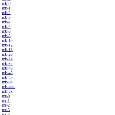
mb-0
mb-1
mb-2
mb-3
mb-4
mb-5
mb-6
mb-8
mb-10
mb-12
mb-16
mb-20
mb-24
mb-32
mb-40
mb-48
mb-56
mb-64
mb-auto
mb-px
mr-0
mr-1
mr-2
mr-3
mr-4