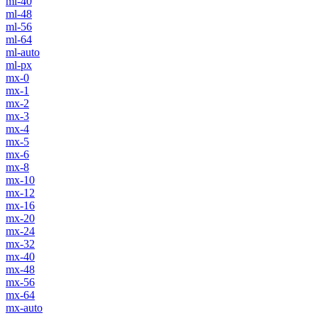
ml-40
ml-48
ml-56
ml-64
ml-auto
ml-px
mx-0
mx-1
mx-2
mx-3
mx-4
mx-5
mx-6
mx-8
mx-10
mx-12
mx-16
mx-20
mx-24
mx-32
mx-40
mx-48
mx-56
mx-64
mx-auto