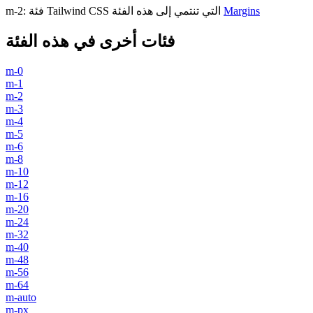
Margins
فئة Tailwind CSS التي تنتمي إلى هذه الفئة
:
m-2
فئات أخرى في هذه الفئة
m-0
m-1
m-2
m-3
m-4
m-5
m-6
m-8
m-10
m-12
m-16
m-20
m-24
m-32
m-40
m-48
m-56
m-64
m-auto
m-px