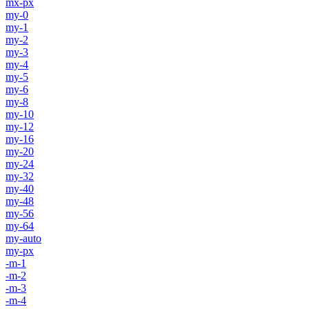
mx-px
my-0
my-1
my-2
my-3
my-4
my-5
my-6
my-8
my-10
my-12
my-16
my-20
my-24
my-32
my-40
my-48
my-56
my-64
my-auto
my-px
-m-1
-m-2
-m-3
-m-4