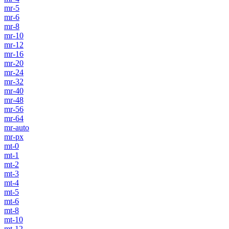
mr-5
mr-6
mr-8
mr-10
mr-12
mr-16
mr-20
mr-24
mr-32
mr-40
mr-48
mr-56
mr-64
mr-auto
mr-px
mt-0
mt-1
mt-2
mt-3
mt-4
mt-5
mt-6
mt-8
mt-10
mt-12