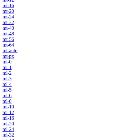
mt-16
mt-20
mt-24
mt-32
mt-40
mt-48
mt-56
mt-64
mt-auto
mt-px
ml-0
ml-1
ml-2
ml-3
ml-4
ml-5
ml-6
ml-8
ml-10
ml-12
ml-16
ml-20
ml-24
ml-32