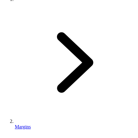
Margins