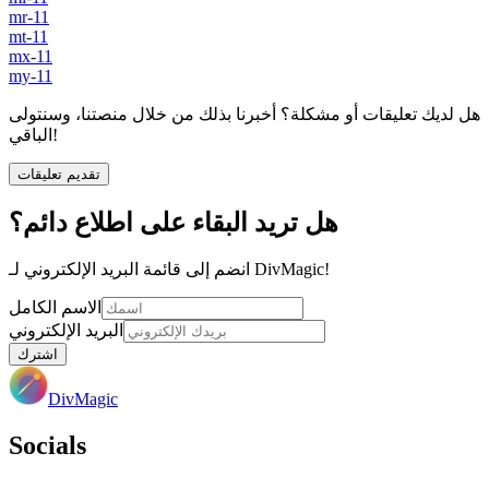
mr-11
mt-11
mx-11
my-11
هل لديك تعليقات أو مشكلة؟ أخبرنا بذلك من خلال منصتنا، وسنتولى
الباقي!
تقديم تعليقات
هل تريد البقاء على اطلاع دائم؟
انضم إلى قائمة البريد الإلكتروني لـ DivMagic!
الاسم الكامل
البريد الإلكتروني
اشترك
DivMagic
Socials