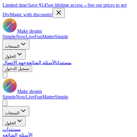
Limited time:
Save
$145
on lifetime access
→
See our prices to get
DivMagic with discounts!
Make design
Simple
Now
Live
Fun
Matter
Simple
المنتجات
الحلول
مستندات
الأسئلة الشائعة
جهة الاتصال
تسجيل الدخول
Make design
Simple
Now
Live
Fun
Matter
Simple
المنتجات
الحلول
مستندات
الأسئلة الشائعة