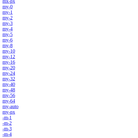
mx-px
my-0
my-1
my-2
my-3
my-4
my-5
my-6
my-8
my-10
my-12
my-16
my-20
my-24
my-32
my-40
my-48
my-56
my-64
my-auto
my-px
-m-1
-m-2
-m-3
-m-4