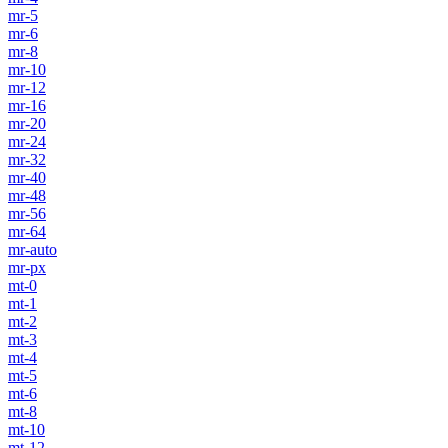
mr-5
mr-6
mr-8
mr-10
mr-12
mr-16
mr-20
mr-24
mr-32
mr-40
mr-48
mr-56
mr-64
mr-auto
mr-px
mt-0
mt-1
mt-2
mt-3
mt-4
mt-5
mt-6
mt-8
mt-10
mt-12