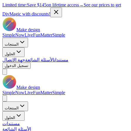
Limited time:
Save
$145
on lifetime access
→
See our prices to get
DivMagic with discounts!
Make design
Simple
Now
Live
Fun
Matter
Simple
المنتجات
الحلول
مستندات
الأسئلة الشائعة
جهة الاتصال
تسجيل الدخول
Make design
Simple
Now
Live
Fun
Matter
Simple
المنتجات
الحلول
مستندات
الأسئلة الشائعة