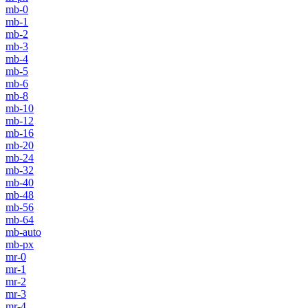
mb-0
mb-1
mb-2
mb-3
mb-4
mb-5
mb-6
mb-8
mb-10
mb-12
mb-16
mb-20
mb-24
mb-32
mb-40
mb-48
mb-56
mb-64
mb-auto
mb-px
mr-0
mr-1
mr-2
mr-3
mr-4