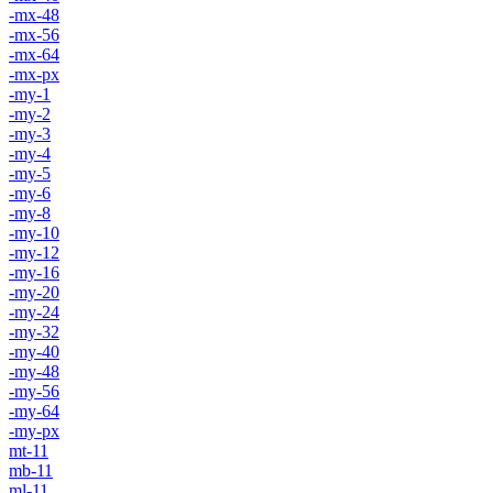
-mx-48
-mx-56
-mx-64
-mx-px
-my-1
-my-2
-my-3
-my-4
-my-5
-my-6
-my-8
-my-10
-my-12
-my-16
-my-20
-my-24
-my-32
-my-40
-my-48
-my-56
-my-64
-my-px
mt-11
mb-11
ml-11