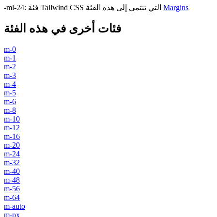
Margins
فئة Tailwind CSS التي تنتمي إلى هذه الفئة
:
-ml-24
فئات أخرى في هذه الفئة
m-0
m-1
m-2
m-3
m-4
m-5
m-6
m-8
m-10
m-12
m-16
m-20
m-24
m-32
m-40
m-48
m-56
m-64
m-auto
m-px