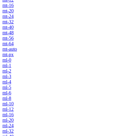
mt-16
mt-20
mt-24
mt-32
mt-40
mt-48
mt-56
mt-64
mt-auto
mt-px
ml-0
ml-1
ml-2
ml-3
ml-4
ml-5
ml-6
ml-8
ml-10
ml-12
ml-16
ml-20
ml-24
ml-32