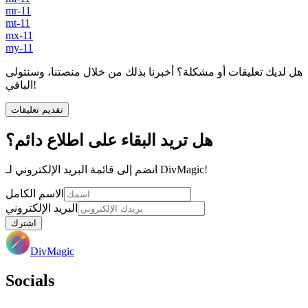
mr-11
mt-11
mx-11
my-11
هل لديك تعليقات أو مشكلة؟ أخبرنا بذلك من خلال منصتنا، وسنتولى
الباقي!
تقديم تعليقات
هل تريد البقاء على اطلاع دائم؟
انضم إلى قائمة البريد الإلكتروني لـ DivMagic!
الاسم الكامل
البريد الإلكتروني
اشترك
DivMagic
Socials