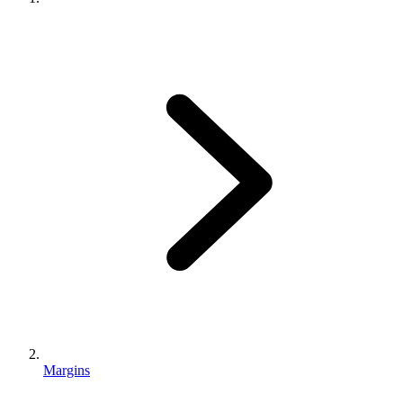
Margins