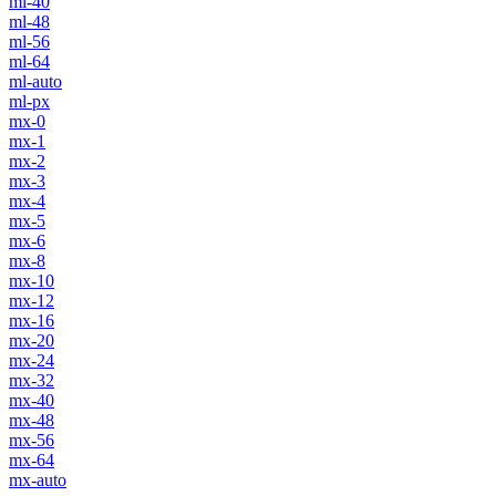
ml-40
ml-48
ml-56
ml-64
ml-auto
ml-px
mx-0
mx-1
mx-2
mx-3
mx-4
mx-5
mx-6
mx-8
mx-10
mx-12
mx-16
mx-20
mx-24
mx-32
mx-40
mx-48
mx-56
mx-64
mx-auto