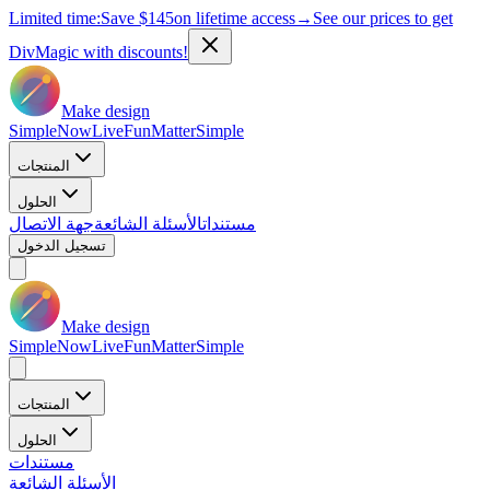
Limited time:
Save
$145
on lifetime access
→
See our prices to get
DivMagic with discounts!
Make design
Simple
Now
Live
Fun
Matter
Simple
المنتجات
الحلول
مستندات
الأسئلة الشائعة
جهة الاتصال
تسجيل الدخول
Make design
Simple
Now
Live
Fun
Matter
Simple
المنتجات
الحلول
مستندات
الأسئلة الشائعة