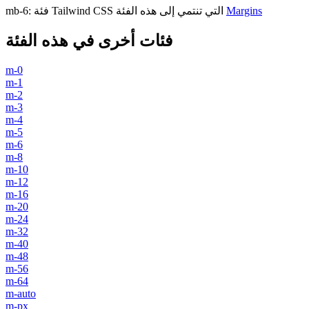
Margins
فئة Tailwind CSS التي تنتمي إلى هذه الفئة
:
mb-6
فئات أخرى في هذه الفئة
m-0
m-1
m-2
m-3
m-4
m-5
m-6
m-8
m-10
m-12
m-16
m-20
m-24
m-32
m-40
m-48
m-56
m-64
m-auto
m-px