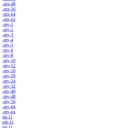
-mx-48
-mx-56
-mx-64
-mx-px
-my-1
-my-2
-my-3
-my-4
-my-5
-my-6
-my-8
-my-10
-my-12
-my-16
-my-20
-my-24
-my-32
-my-40
-my-48
-my-56
-my-64
-my-px
mt-11
mb-11
ml-11