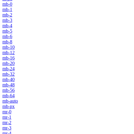
mb-0
mb-1
mb-2
mb-3
mb-4
mb-5
mb-6
mb-8
mb-10
mb-12
mb-16
mb-20
mb-24
mb-32
mb-40
mb-48
mb-56
mb-64
mb-auto
mb-px
mr-0
mr-1
mr-2
mr-3
mr-4