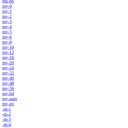
mx-px
my-0
my-1
my-2
my-3
my-4
my-5
my-6
my-8
my-10
my-12
my-16
my-20
my-24
my-32
my-40
my-48
my-56
my-64
my-auto
my-px
-m-1
-m-2
-m-3
-m-4