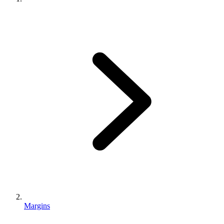
Margins