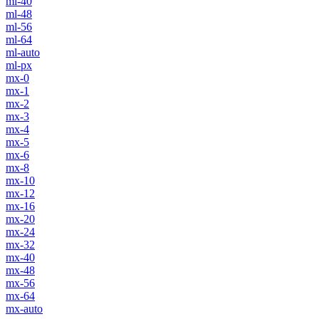
ml-40
ml-48
ml-56
ml-64
ml-auto
ml-px
mx-0
mx-1
mx-2
mx-3
mx-4
mx-5
mx-6
mx-8
mx-10
mx-12
mx-16
mx-20
mx-24
mx-32
mx-40
mx-48
mx-56
mx-64
mx-auto