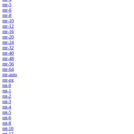
mr-5
mr-6
mr-8
mr-10
mr-12
mr-16
mr-20
mr-24
mr-32
mr-40
mr-48
mr-56
mr-64
mr-auto
mr-px
mt-0
mt-1
mt-2
mt-3
mt-4
mt-5
mt-6
mt-8
mt-10
mt-12