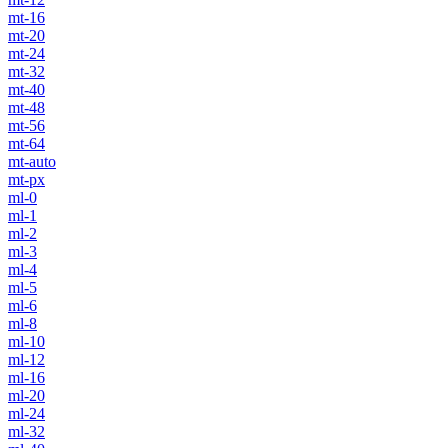
mt-16
mt-20
mt-24
mt-32
mt-40
mt-48
mt-56
mt-64
mt-auto
mt-px
ml-0
ml-1
ml-2
ml-3
ml-4
ml-5
ml-6
ml-8
ml-10
ml-12
ml-16
ml-20
ml-24
ml-32