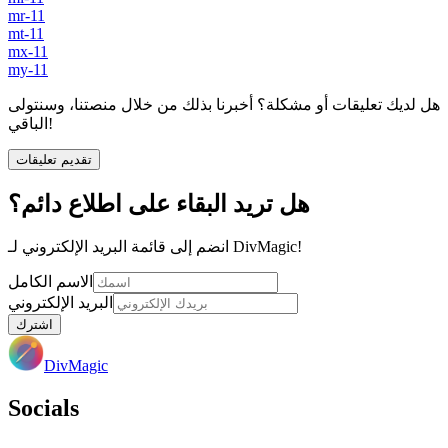
mr-11
mt-11
mx-11
my-11
هل لديك تعليقات أو مشكلة؟ أخبرنا بذلك من خلال منصتنا، وسنتولى
الباقي!
تقديم تعليقات
هل تريد البقاء على اطلاع دائم؟
انضم إلى قائمة البريد الإلكتروني لـ DivMagic!
الاسم الكامل
البريد الإلكتروني
اشترك
DivMagic
Socials