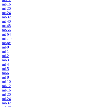
mt-16
mt-20
mt-24
mt-32
mt-40
mt-48
mt-56
mt-64
mt-auto
mt-px
ml-0
ml-1
ml-2
ml-3
ml-4
ml-5
ml-6
ml-8
ml-10
ml-12
ml-16
ml-20
ml-24
ml-32