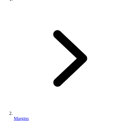
Margins