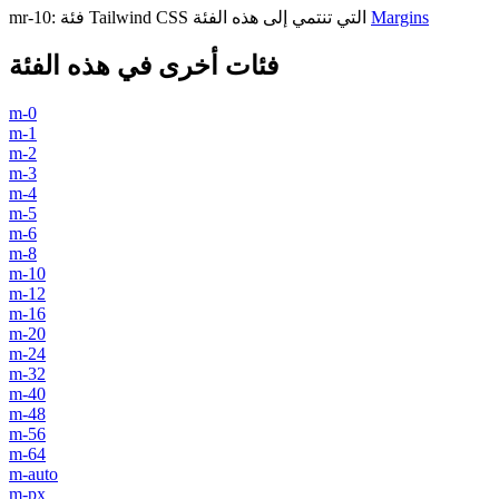
Margins
فئة Tailwind CSS التي تنتمي إلى هذه الفئة
:
mr-10
فئات أخرى في هذه الفئة
m-0
m-1
m-2
m-3
m-4
m-5
m-6
m-8
m-10
m-12
m-16
m-20
m-24
m-32
m-40
m-48
m-56
m-64
m-auto
m-px