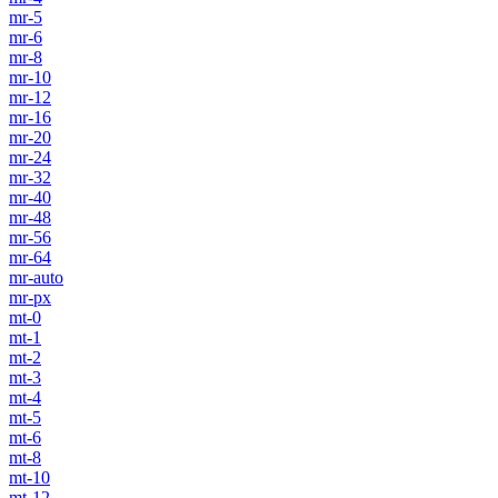
mr-5
mr-6
mr-8
mr-10
mr-12
mr-16
mr-20
mr-24
mr-32
mr-40
mr-48
mr-56
mr-64
mr-auto
mr-px
mt-0
mt-1
mt-2
mt-3
mt-4
mt-5
mt-6
mt-8
mt-10
mt-12