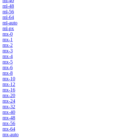
ml-40
ml-48
ml-56
ml-64
ml-auto
ml-px
mx-0
mx-1
mx-2
mx-3
mx-4
mx-5
mx-6
mx-8
mx-10
mx-12
mx-16
mx-20
mx-24
mx-32
mx-40
mx-48
mx-56
mx-64
mx-auto