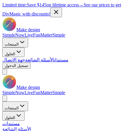
Limited time:
Save
$145
on lifetime access
→
See our prices to get
DivMagic with discounts!
Make design
Simple
Now
Live
Fun
Matter
Simple
المنتجات
الحلول
مستندات
الأسئلة الشائعة
جهة الاتصال
تسجيل الدخول
Make design
Simple
Now
Live
Fun
Matter
Simple
المنتجات
الحلول
مستندات
الأسئلة الشائعة