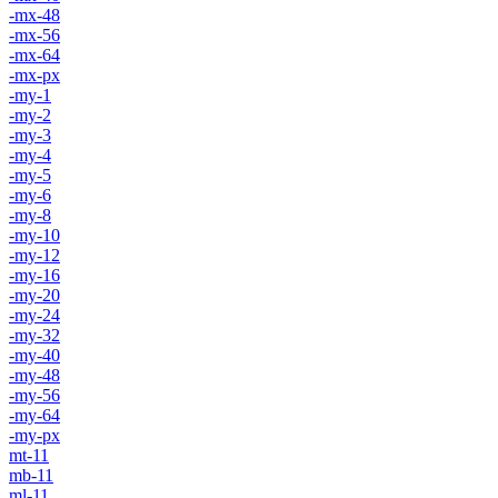
-mx-48
-mx-56
-mx-64
-mx-px
-my-1
-my-2
-my-3
-my-4
-my-5
-my-6
-my-8
-my-10
-my-12
-my-16
-my-20
-my-24
-my-32
-my-40
-my-48
-my-56
-my-64
-my-px
mt-11
mb-11
ml-11