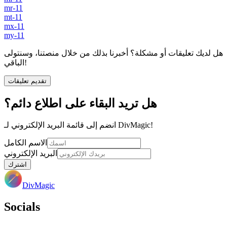
mr-11
mt-11
mx-11
my-11
هل لديك تعليقات أو مشكلة؟ أخبرنا بذلك من خلال منصتنا، وسنتولى
الباقي!
تقديم تعليقات
هل تريد البقاء على اطلاع دائم؟
انضم إلى قائمة البريد الإلكتروني لـ DivMagic!
الاسم الكامل
البريد الإلكتروني
اشترك
DivMagic
Socials