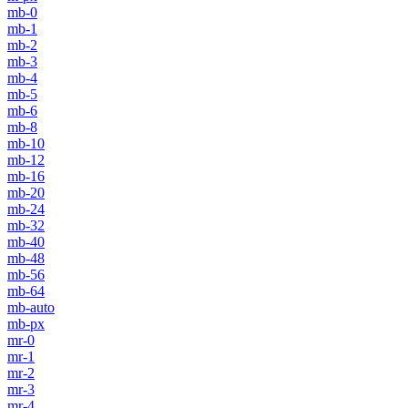
mb-0
mb-1
mb-2
mb-3
mb-4
mb-5
mb-6
mb-8
mb-10
mb-12
mb-16
mb-20
mb-24
mb-32
mb-40
mb-48
mb-56
mb-64
mb-auto
mb-px
mr-0
mr-1
mr-2
mr-3
mr-4