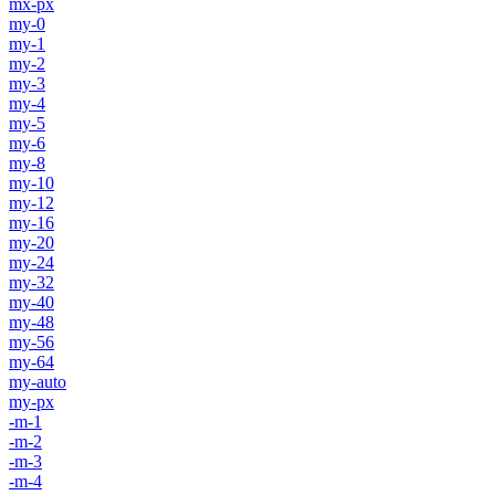
mx-px
my-0
my-1
my-2
my-3
my-4
my-5
my-6
my-8
my-10
my-12
my-16
my-20
my-24
my-32
my-40
my-48
my-56
my-64
my-auto
my-px
-m-1
-m-2
-m-3
-m-4