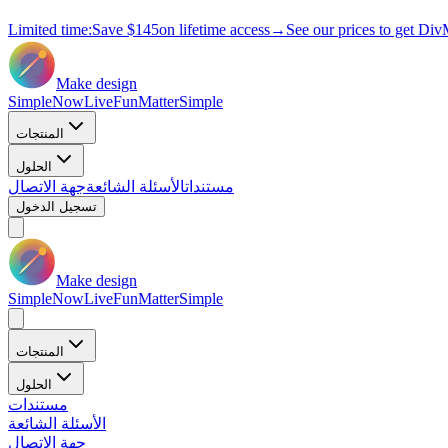
Limited time:
Save
$145
on lifetime access
→
See our prices to get Div
Make design
Simple
Now
Live
Fun
Matter
Simple
المنتجات
الحلول
مستندات
الأسئلة الشائعة
جهة الاتصال
تسجيل الدخول
Make design
Simple
Now
Live
Fun
Matter
Simple
المنتجات
الحلول
مستندات
الأسئلة الشائعة
جهة الاتصال