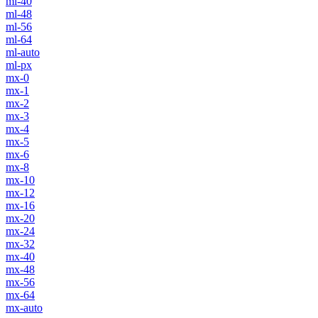
ml-40
ml-48
ml-56
ml-64
ml-auto
ml-px
mx-0
mx-1
mx-2
mx-3
mx-4
mx-5
mx-6
mx-8
mx-10
mx-12
mx-16
mx-20
mx-24
mx-32
mx-40
mx-48
mx-56
mx-64
mx-auto