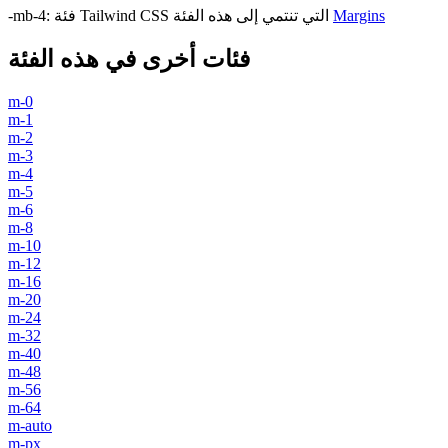
Margins
فئة Tailwind CSS التي تنتمي إلى هذه الفئة
:
-mb-4
فئات أخرى في هذه الفئة
m-0
m-1
m-2
m-3
m-4
m-5
m-6
m-8
m-10
m-12
m-16
m-20
m-24
m-32
m-40
m-48
m-56
m-64
m-auto
m-px