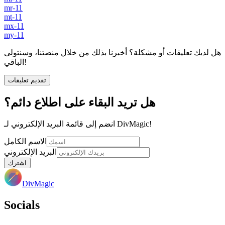
mr-11
mt-11
mx-11
my-11
هل لديك تعليقات أو مشكلة؟ أخبرنا بذلك من خلال منصتنا، وسنتولى
الباقي!
تقديم تعليقات
هل تريد البقاء على اطلاع دائم؟
انضم إلى قائمة البريد الإلكتروني لـ DivMagic!
الاسم الكامل
البريد الإلكتروني
اشترك
DivMagic
Socials