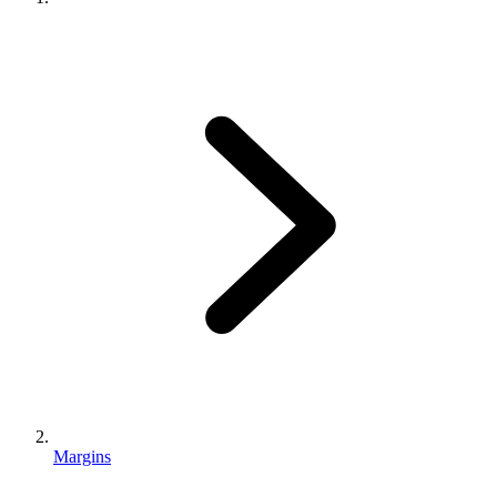
Margins