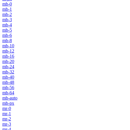
mb-0
mb-1
mb-2
mb-3
mb-4
mb-5
mb-6
mb-8
mb-10
mb-12
mb-16
mb-20
mb-24
mb-32
mb-40
mb-48
mb-56
mb-64
mb-auto
mb-px
mr-0
mr-1
mr-2
mr-3
mr-4