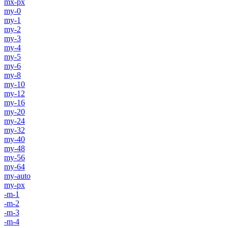
mx-px
my-0
my-1
my-2
my-3
my-4
my-5
my-6
my-8
my-10
my-12
my-16
my-20
my-24
my-32
my-40
my-48
my-56
my-64
my-auto
my-px
-m-1
-m-2
-m-3
-m-4