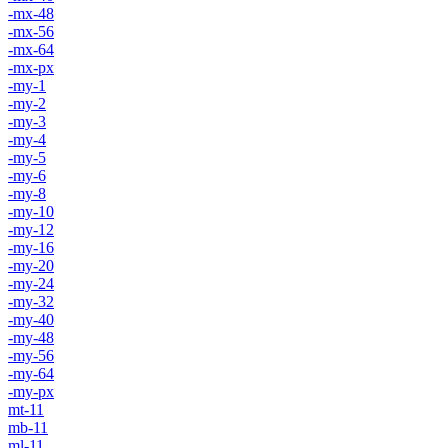
-mx-48
-mx-56
-mx-64
-mx-px
-my-1
-my-2
-my-3
-my-4
-my-5
-my-6
-my-8
-my-10
-my-12
-my-16
-my-20
-my-24
-my-32
-my-40
-my-48
-my-56
-my-64
-my-px
mt-11
mb-11
ml-11