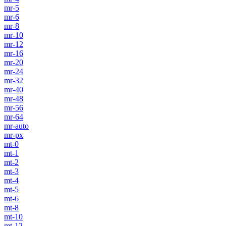
mr-5
mr-6
mr-8
mr-10
mr-12
mr-16
mr-20
mr-24
mr-32
mr-40
mr-48
mr-56
mr-64
mr-auto
mr-px
mt-0
mt-1
mt-2
mt-3
mt-4
mt-5
mt-6
mt-8
mt-10
mt-12