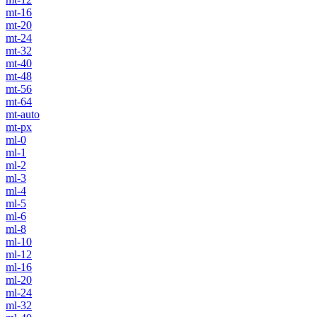
mt-16
mt-20
mt-24
mt-32
mt-40
mt-48
mt-56
mt-64
mt-auto
mt-px
ml-0
ml-1
ml-2
ml-3
ml-4
ml-5
ml-6
ml-8
ml-10
ml-12
ml-16
ml-20
ml-24
ml-32