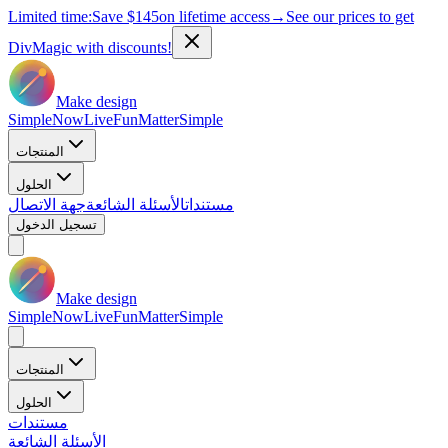
Limited time:
Save
$145
on lifetime access
→
See our prices to get
DivMagic with discounts!
Make design
Simple
Now
Live
Fun
Matter
Simple
المنتجات
الحلول
مستندات
الأسئلة الشائعة
جهة الاتصال
تسجيل الدخول
Make design
Simple
Now
Live
Fun
Matter
Simple
المنتجات
الحلول
مستندات
الأسئلة الشائعة