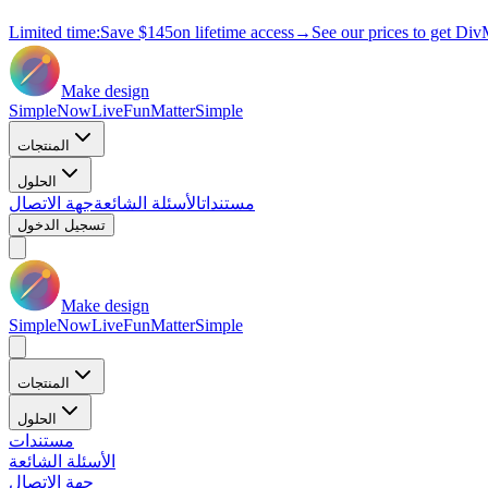
Limited time:
Save
$145
on lifetime access
→
See our prices to get Div
Make design
Simple
Now
Live
Fun
Matter
Simple
المنتجات
الحلول
مستندات
الأسئلة الشائعة
جهة الاتصال
تسجيل الدخول
Make design
Simple
Now
Live
Fun
Matter
Simple
المنتجات
الحلول
مستندات
الأسئلة الشائعة
جهة الاتصال