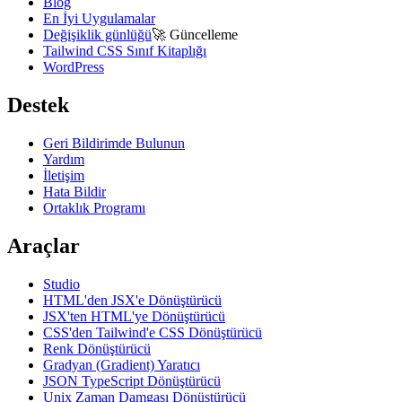
Blog
En İyi Uygulamalar
Değişiklik günlüğü
🚀
Güncelleme
Tailwind CSS Sınıf Kitaplığı
WordPress
Destek
Geri Bildirimde Bulunun
Yardım
İletişim
Hata Bildir
Ortaklık Programı
Araçlar
Studio
HTML'den JSX'e Dönüştürücü
JSX'ten HTML'ye Dönüştürücü
CSS'den Tailwind'e CSS Dönüştürücü
Renk Dönüştürücü
Gradyan (Gradient) Yaratıcı
JSON TypeScript Dönüştürücü
Unix Zaman Damgası Dönüştürücü