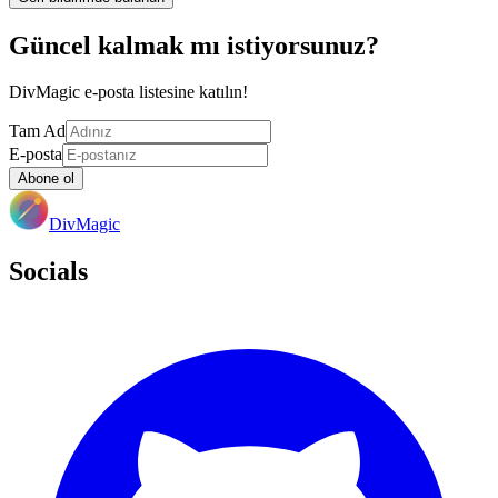
Güncel kalmak mı istiyorsunuz?
DivMagic e-posta listesine katılın!
Tam Ad
E-posta
Abone ol
DivMagic
Socials