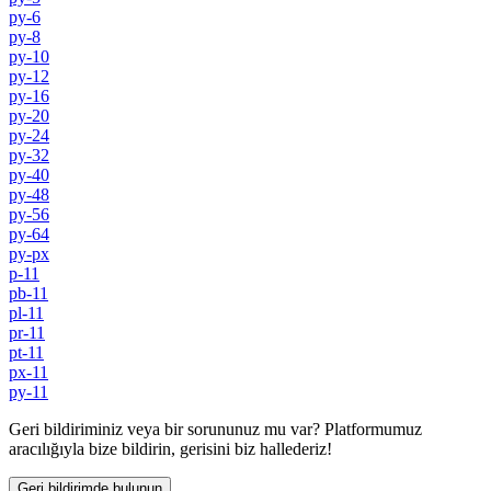
py-6
py-8
py-10
py-12
py-16
py-20
py-24
py-32
py-40
py-48
py-56
py-64
py-px
p-11
pb-11
pl-11
pr-11
pt-11
px-11
py-11
Geri bildiriminiz veya bir sorununuz mu var? Platformumuz
aracılığıyla bize bildirin, gerisini biz hallederiz!
Geri bildirimde bulunun