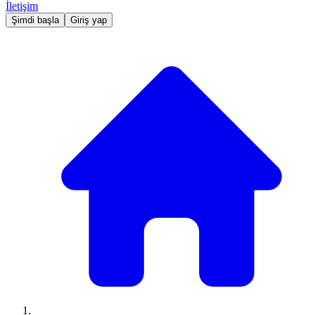
İletişim
Şimdi başla
Giriş yap