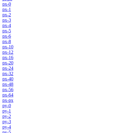
px-0
px-1
px-2
px-3
px-4
px-5
px-6
px-8
px-10
px-12
px-16
px-20
px-24
px-32
px-40
px-48
px-56
px-64
px-px
py-0
py-1
py-2
py-3
py-4
py-5