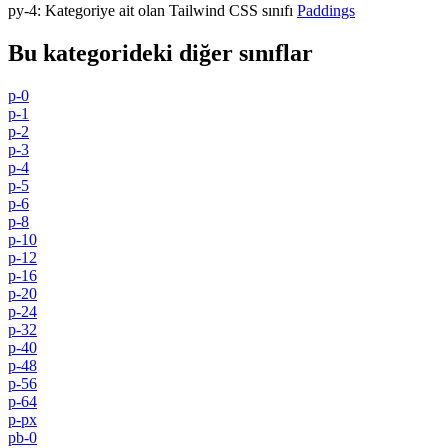
py-4
:
Kategoriye ait olan Tailwind CSS sınıfı
Paddings
Bu kategorideki diğer sınıflar
p-0
p-1
p-2
p-3
p-4
p-5
p-6
p-8
p-10
p-12
p-16
p-20
p-24
p-32
p-40
p-48
p-56
p-64
p-px
pb-0