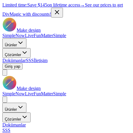
Limited time:
Save
$145
on lifetime access
→
See our prices to get
DivMagic with discounts!
Make design
Simple
Now
Live
Fun
Matter
Simple
Ürünler
Çözümler
Dokümanlar
SSS
İletişim
Giriş yap
Make design
Simple
Now
Live
Fun
Matter
Simple
Ürünler
Çözümler
Dokümanlar
SSS