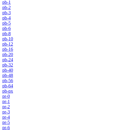
pb-1
pb-2
pb-3
pb-4
pb-5
pb-6
pb-8
pb-10
pb-12
pb-16
pb-20
pb-24
pb-32
pb-40
pb-48
pb-56
pb-64
pb-px
pr-0
pr-1
pr-2
pr-3
pr-4
pr-5
pr-6