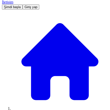
İletişim
Şimdi başla
Giriş yap