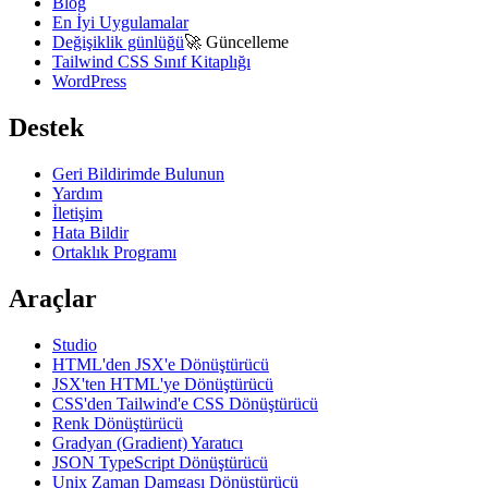
Blog
En İyi Uygulamalar
Değişiklik günlüğü
🚀
Güncelleme
Tailwind CSS Sınıf Kitaplığı
WordPress
Destek
Geri Bildirimde Bulunun
Yardım
İletişim
Hata Bildir
Ortaklık Programı
Araçlar
Studio
HTML'den JSX'e Dönüştürücü
JSX'ten HTML'ye Dönüştürücü
CSS'den Tailwind'e CSS Dönüştürücü
Renk Dönüştürücü
Gradyan (Gradient) Yaratıcı
JSON TypeScript Dönüştürücü
Unix Zaman Damgası Dönüştürücü