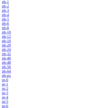
pb-1
pb-2
pb-3
pb-4
pb-5
pb-6
pb-8
pb-10
pb-12
pb-16
pb-20
pb-24
pb-32
pb-40
pb-48
pb-56
pb-64
pb-px
pr-0
pr-1
pr-2
pr-3
pr-4
pr-5
pr-6