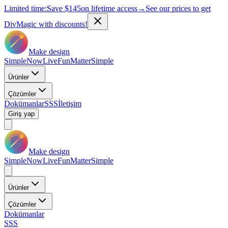
Limited time:
Save
$145
on lifetime access
→
See our prices to get
DivMagic with discounts!
Make design
Simple
Now
Live
Fun
Matter
Simple
Ürünler
Çözümler
Dokümanlar
SSS
İletişim
Giriş yap
Make design
Simple
Now
Live
Fun
Matter
Simple
Ürünler
Çözümler
Dokümanlar
SSS