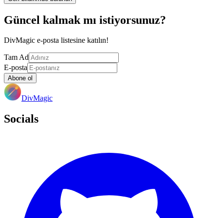
Güncel kalmak mı istiyorsunuz?
DivMagic e-posta listesine katılın!
Tam Ad
E-posta
Abone ol
DivMagic
Socials