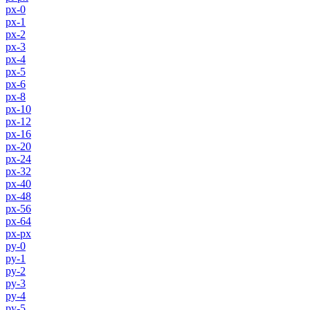
px-0
px-1
px-2
px-3
px-4
px-5
px-6
px-8
px-10
px-12
px-16
px-20
px-24
px-32
px-40
px-48
px-56
px-64
px-px
py-0
py-1
py-2
py-3
py-4
py-5