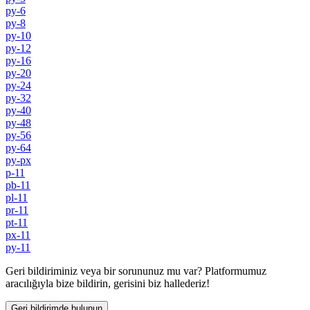
py-6
py-8
py-10
py-12
py-16
py-20
py-24
py-32
py-40
py-48
py-56
py-64
py-px
p-11
pb-11
pl-11
pr-11
pt-11
px-11
py-11
Geri bildiriminiz veya bir sorununuz mu var? Platformumuz
aracılığıyla bize bildirin, gerisini biz hallederiz!
Geri bildirimde bulunun