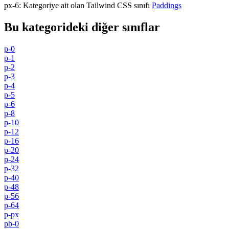
px-6
:
Kategoriye ait olan Tailwind CSS sınıfı
Paddings
Bu kategorideki diğer sınıflar
p-0
p-1
p-2
p-3
p-4
p-5
p-6
p-8
p-10
p-12
p-16
p-20
p-24
p-32
p-40
p-48
p-56
p-64
p-px
pb-0