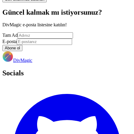
Güncel kalmak mı istiyorsunuz?
DivMagic e-posta listesine katılın!
Tam Ad
E-posta
Abone ol
DivMagic
Socials