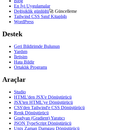
Blog
En İyi Uygulamalar
Değişiklik günlüğü
🚀
Güncelleme
Tailwind CSS Sınıf Kitaplığı
WordPress
Destek
Geri Bildirimde Bulunun
Yardım
İletişim
Hata Bildir
Ortaklık Programı
Araçlar
Studio
HTML'den JSX'e Dönüştürücü
JSX'ten HTML'ye Dönüştürücü
CSS'den Tailwind'e CSS Dönüştürücü
Renk Dönüştürücü
Gradyan (Gradient) Yaratıcı
JSON TypeScript Dönüştürücü
Unix Zaman Damgası Dönüştürücü