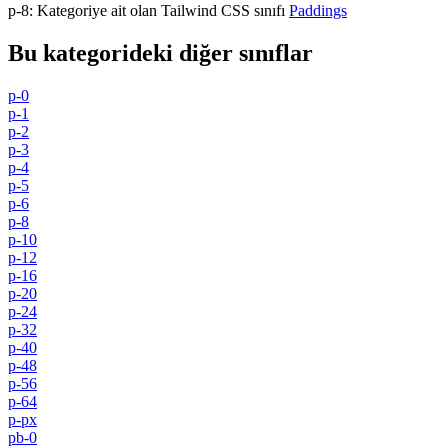
p-8
:
Kategoriye ait olan Tailwind CSS sınıfı
Paddings
Bu kategorideki diğer sınıflar
p-0
p-1
p-2
p-3
p-4
p-5
p-6
p-8
p-10
p-12
p-16
p-20
p-24
p-32
p-40
p-48
p-56
p-64
p-px
pb-0