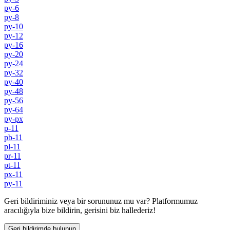
py-6
py-8
py-10
py-12
py-16
py-20
py-24
py-32
py-40
py-48
py-56
py-64
py-px
p-11
pb-11
pl-11
pr-11
pt-11
px-11
py-11
Geri bildiriminiz veya bir sorununuz mu var? Platformumuz
aracılığıyla bize bildirin, gerisini biz hallederiz!
Geri bildirimde bulunun