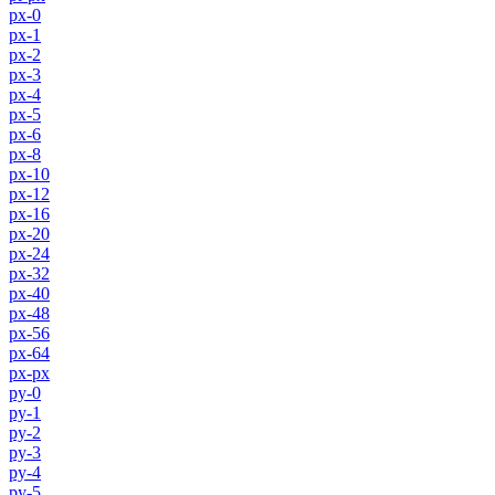
px-0
px-1
px-2
px-3
px-4
px-5
px-6
px-8
px-10
px-12
px-16
px-20
px-24
px-32
px-40
px-48
px-56
px-64
px-px
py-0
py-1
py-2
py-3
py-4
py-5