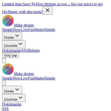
Limited time:
Save
$145
on lifetime access
→
See our prices to get
DivMagic with discounts!
Make design
Simple
Now
Live
Fun
Matter
Simple
Ürünler
Çözümler
Dokümanlar
SSS
İletişim
Giriş yap
Make design
Simple
Now
Live
Fun
Matter
Simple
Ürünler
Çözümler
Dokümanlar
SSS