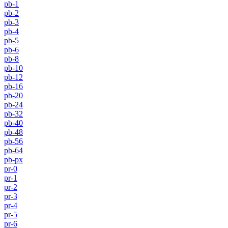
pb-1
pb-2
pb-3
pb-4
pb-5
pb-6
pb-8
pb-10
pb-12
pb-16
pb-20
pb-24
pb-32
pb-40
pb-48
pb-56
pb-64
pb-px
pr-0
pr-1
pr-2
pr-3
pr-4
pr-5
pr-6