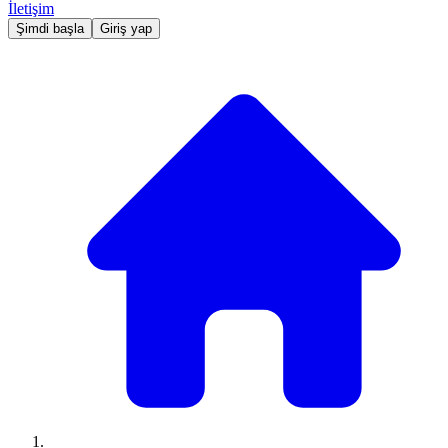
İletişim
Şimdi başla
Giriş yap