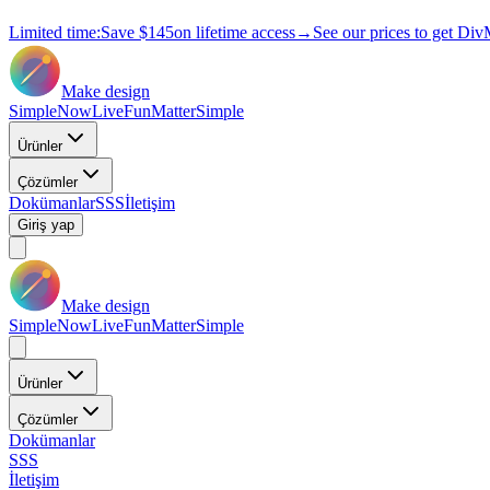
Limited time:
Save
$145
on lifetime access
→
See our prices to get Div
Make design
Simple
Now
Live
Fun
Matter
Simple
Ürünler
Çözümler
Dokümanlar
SSS
İletişim
Giriş yap
Make design
Simple
Now
Live
Fun
Matter
Simple
Ürünler
Çözümler
Dokümanlar
SSS
İletişim