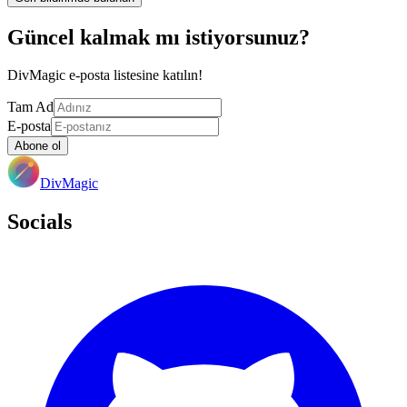
Güncel kalmak mı istiyorsunuz?
DivMagic e-posta listesine katılın!
Tam Ad
E-posta
Abone ol
DivMagic
Socials