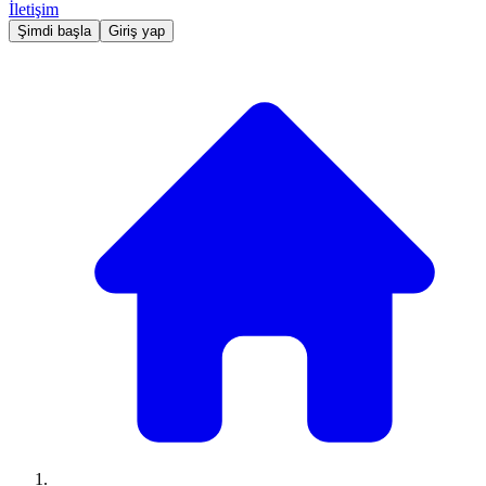
İletişim
Şimdi başla
Giriş yap