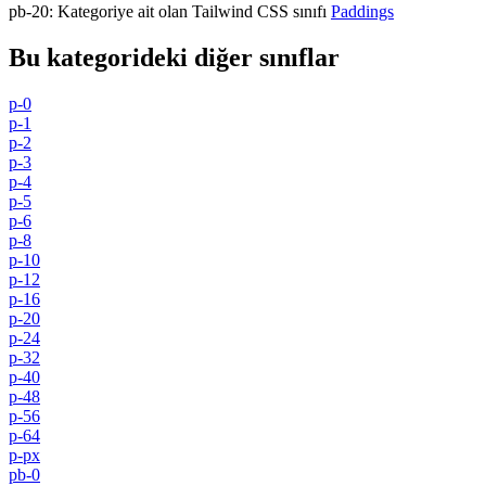
pb-20
:
Kategoriye ait olan Tailwind CSS sınıfı
Paddings
Bu kategorideki diğer sınıflar
p-0
p-1
p-2
p-3
p-4
p-5
p-6
p-8
p-10
p-12
p-16
p-20
p-24
p-32
p-40
p-48
p-56
p-64
p-px
pb-0