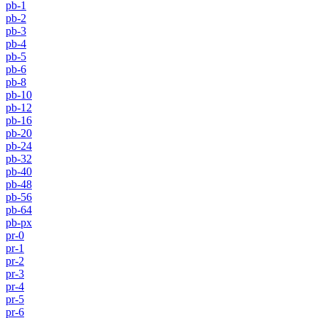
pb-1
pb-2
pb-3
pb-4
pb-5
pb-6
pb-8
pb-10
pb-12
pb-16
pb-20
pb-24
pb-32
pb-40
pb-48
pb-56
pb-64
pb-px
pr-0
pr-1
pr-2
pr-3
pr-4
pr-5
pr-6