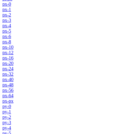
px-0
px-1
px-2
px-3
px-4
px-5
px-6
px-8
px-10
px-12
px-16
px-20
px-24
px-32
px-40
px-48
px-56
px-64
px-px
py-0
py-1
py-2
py-3
py-4
py-5