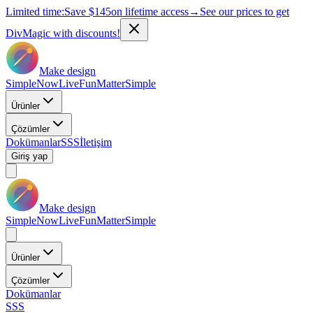
Limited time:
Save
$145
on lifetime access
→
See our prices to get
DivMagic with discounts!
Make design
Simple
Now
Live
Fun
Matter
Simple
Ürünler
Çözümler
Dokümanlar
SSS
İletişim
Giriş yap
Make design
Simple
Now
Live
Fun
Matter
Simple
Ürünler
Çözümler
Dokümanlar
SSS