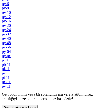
py-6
py-8
py-10
py-12
py-16
py-20
py-24
py-32
py-40
py-48
py-56
py-64
py-px
p-11
pb-11
pl-11
pr-11
pt-11
px-11
py-11
Geri bildiriminiz veya bir sorununuz mu var? Platformumuz
aracılığıyla bize bildirin, gerisini biz hallederiz!
Geri bildirimde bulunun