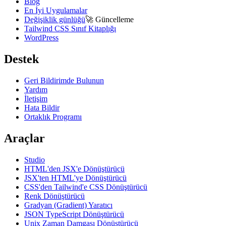
Blog
En İyi Uygulamalar
Değişiklik günlüğü
🚀
Güncelleme
Tailwind CSS Sınıf Kitaplığı
WordPress
Destek
Geri Bildirimde Bulunun
Yardım
İletişim
Hata Bildir
Ortaklık Programı
Araçlar
Studio
HTML'den JSX'e Dönüştürücü
JSX'ten HTML'ye Dönüştürücü
CSS'den Tailwind'e CSS Dönüştürücü
Renk Dönüştürücü
Gradyan (Gradient) Yaratıcı
JSON TypeScript Dönüştürücü
Unix Zaman Damgası Dönüştürücü