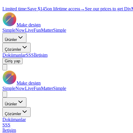
Limited time:
Save
$145
on lifetime access
→
See our prices to get Div
Make design
Simple
Now
Live
Fun
Matter
Simple
Ürünler
Çözümler
Dokümanlar
SSS
İletişim
Giriş yap
Make design
Simple
Now
Live
Fun
Matter
Simple
Ürünler
Çözümler
Dokümanlar
SSS
İletişim