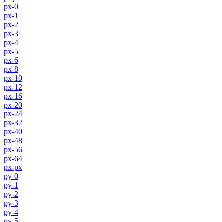
px-0
px-1
px-2
px-3
px-4
px-5
px-6
px-8
px-10
px-12
px-16
px-20
px-24
px-32
px-40
px-48
px-56
px-64
px-px
py-0
py-1
py-2
py-3
py-4
py-5