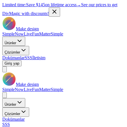
Limited time:
Save
$145
on lifetime access
→
See our prices to get
DivMagic with discounts!
Make design
Simple
Now
Live
Fun
Matter
Simple
Ürünler
Çözümler
Dokümanlar
SSS
İletişim
Giriş yap
Make design
Simple
Now
Live
Fun
Matter
Simple
Ürünler
Çözümler
Dokümanlar
SSS