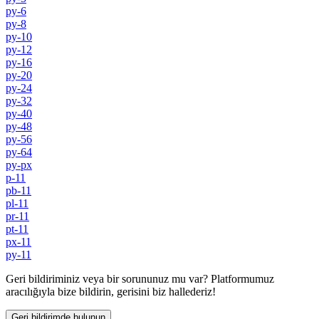
py-6
py-8
py-10
py-12
py-16
py-20
py-24
py-32
py-40
py-48
py-56
py-64
py-px
p-11
pb-11
pl-11
pr-11
pt-11
px-11
py-11
Geri bildiriminiz veya bir sorununuz mu var? Platformumuz
aracılığıyla bize bildirin, gerisini biz hallederiz!
Geri bildirimde bulunun