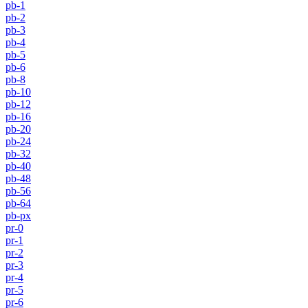
pb-1
pb-2
pb-3
pb-4
pb-5
pb-6
pb-8
pb-10
pb-12
pb-16
pb-20
pb-24
pb-32
pb-40
pb-48
pb-56
pb-64
pb-px
pr-0
pr-1
pr-2
pr-3
pr-4
pr-5
pr-6