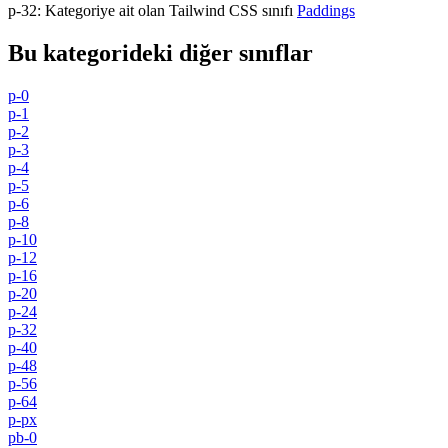
p-32
:
Kategoriye ait olan Tailwind CSS sınıfı
Paddings
Bu kategorideki diğer sınıflar
p-0
p-1
p-2
p-3
p-4
p-5
p-6
p-8
p-10
p-12
p-16
p-20
p-24
p-32
p-40
p-48
p-56
p-64
p-px
pb-0