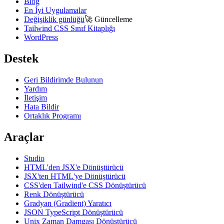
Blog
En İyi Uygulamalar
Değişiklik günlüğü
🚀
Güncelleme
Tailwind CSS Sınıf Kitaplığı
WordPress
Destek
Geri Bildirimde Bulunun
Yardım
İletişim
Hata Bildir
Ortaklık Programı
Araçlar
Studio
HTML'den JSX'e Dönüştürücü
JSX'ten HTML'ye Dönüştürücü
CSS'den Tailwind'e CSS Dönüştürücü
Renk Dönüştürücü
Gradyan (Gradient) Yaratıcı
JSON TypeScript Dönüştürücü
Unix Zaman Damgası Dönüştürücü