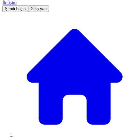
İletişim
Şimdi başla
Giriş yap