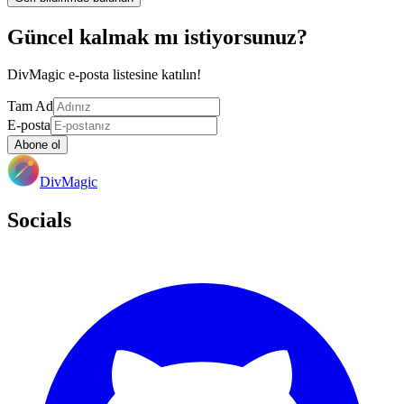
Güncel kalmak mı istiyorsunuz?
DivMagic e-posta listesine katılın!
Tam Ad
E-posta
Abone ol
DivMagic
Socials