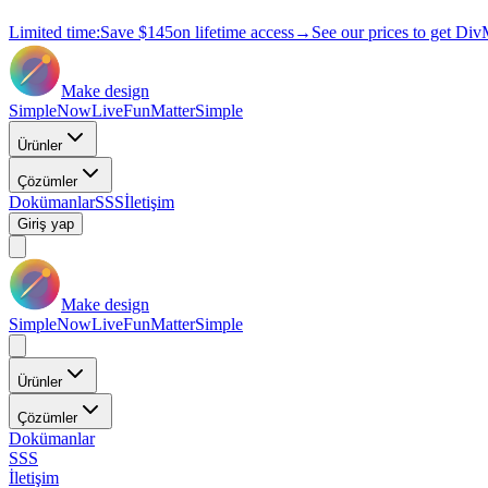
Limited time:
Save
$145
on lifetime access
→
See our prices to get Div
Make design
Simple
Now
Live
Fun
Matter
Simple
Ürünler
Çözümler
Dokümanlar
SSS
İletişim
Giriş yap
Make design
Simple
Now
Live
Fun
Matter
Simple
Ürünler
Çözümler
Dokümanlar
SSS
İletişim