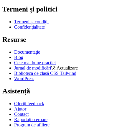
Termeni și politici
Termeni și condiții
Confidențialitate
Resurse
Documentație
Blog
Cele mai bune practici
Jurnal de modificări
🚀
Actualizare
Biblioteca de clasă CSS Tailwind
WordPress
Asistență
Oferiți feedback
Ajutor
Contact
Raportați o eroare
Program de afiliere