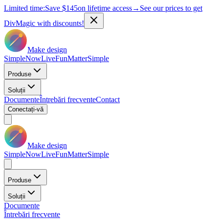
Limited time:
Save
$145
on lifetime access
→
See our prices to get
DivMagic with discounts!
Make design
Simple
Now
Live
Fun
Matter
Simple
Produse
Soluții
Documente
Întrebări frecvente
Contact
Conectați-vă
Make design
Simple
Now
Live
Fun
Matter
Simple
Produse
Soluții
Documente
Întrebări frecvente