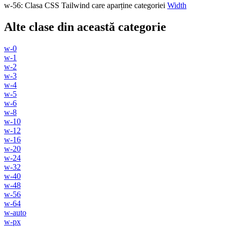
w-56
:
Clasa CSS Tailwind care aparține categoriei
Width
Alte clase din această categorie
w-0
w-1
w-2
w-3
w-4
w-5
w-6
w-8
w-10
w-12
w-16
w-20
w-24
w-32
w-40
w-48
w-56
w-64
w-auto
w-px