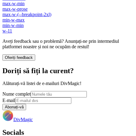
max-w-min
max-w-prose
max-w-(--breakpoint-2xl)
min-w-max
min-w-min
w-11
Aveți feedback sau o problemă? Anunțați-ne prin intermediul
platformei noastre și noi ne ocupăm de restul!
Oferiți feedback
Doriți să fiți la curent?
Alăturați-vă listei de e-mailuri DivMagic!
Nume complet
E-mail
Abonați-vă
DivMagic
Socials