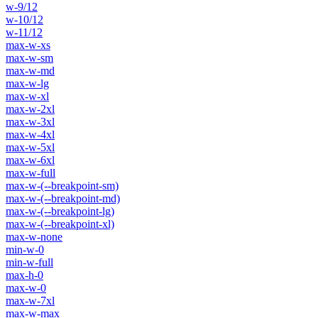
w-9/12
w-10/12
w-11/12
max-w-xs
max-w-sm
max-w-md
max-w-lg
max-w-xl
max-w-2xl
max-w-3xl
max-w-4xl
max-w-5xl
max-w-6xl
max-w-full
max-w-(--breakpoint-sm)
max-w-(--breakpoint-md)
max-w-(--breakpoint-lg)
max-w-(--breakpoint-xl)
max-w-none
min-w-0
min-w-full
max-h-0
max-w-0
max-w-7xl
max-w-max