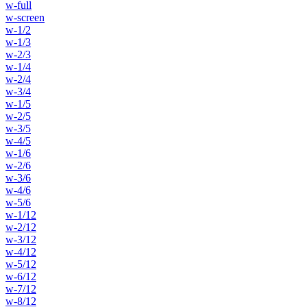
w-full
w-screen
w-1/2
w-1/3
w-2/3
w-1/4
w-2/4
w-3/4
w-1/5
w-2/5
w-3/5
w-4/5
w-1/6
w-2/6
w-3/6
w-4/6
w-5/6
w-1/12
w-2/12
w-3/12
w-4/12
w-5/12
w-6/12
w-7/12
w-8/12