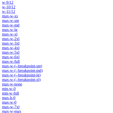
w-9/12
w-10/12
w-11/12
max-w-xs
max-w-sm
max-w-md
max-w-lg
max-w-xl
max-w-2xl
max-w-3xl
max-w-4xl
max-w-5xl
max-w-6xl
max-w-full
max-w-(--breakpoint-sm)
max-w-(--breakpoint-md)
max-w-(--breakpoint-lg)
max-w-(--breakpoint-xl)
max-w-none
min-w-0
min-w-full
max-h-0
max-w-0
max-w-7xl
max-w-max