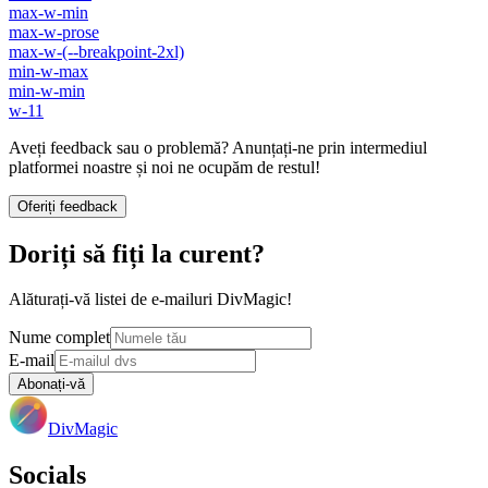
max-w-min
max-w-prose
max-w-(--breakpoint-2xl)
min-w-max
min-w-min
w-11
Aveți feedback sau o problemă? Anunțați-ne prin intermediul
platformei noastre și noi ne ocupăm de restul!
Oferiți feedback
Doriți să fiți la curent?
Alăturați-vă listei de e-mailuri DivMagic!
Nume complet
E-mail
Abonați-vă
DivMagic
Socials