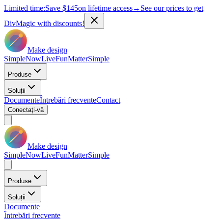
Limited time:
Save
$145
on lifetime access
→
See our prices to get
DivMagic with discounts!
Make design
Simple
Now
Live
Fun
Matter
Simple
Produse
Soluții
Documente
Întrebări frecvente
Contact
Conectați-vă
Make design
Simple
Now
Live
Fun
Matter
Simple
Produse
Soluții
Documente
Întrebări frecvente