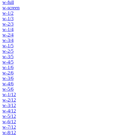
w-full
w-screen
w-1/2
w-1/3
w-2/3
w-1/4
w-2/4
w-3/4
w-1/5
w-2/5
w-3/5
w-4/5
w-1/6
w-2/6
w-3/6
w-4/6
w-5/6
w-1/12
w-2/12
w-3/12
w-4/12
w-5/12
w-6/12
w-7/12
w-8/12