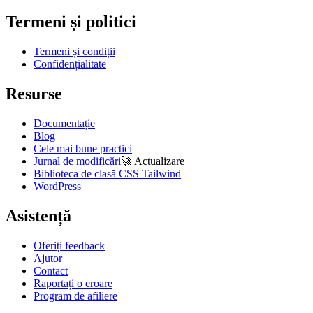
Termeni și politici
Termeni și condiții
Confidențialitate
Resurse
Documentație
Blog
Cele mai bune practici
Jurnal de modificări
🚀
Actualizare
Biblioteca de clasă CSS Tailwind
WordPress
Asistență
Oferiți feedback
Ajutor
Contact
Raportați o eroare
Program de afiliere