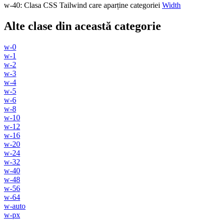
w-40
:
Clasa CSS Tailwind care aparține categoriei
Width
Alte clase din această categorie
w-0
w-1
w-2
w-3
w-4
w-5
w-6
w-8
w-10
w-12
w-16
w-20
w-24
w-32
w-40
w-48
w-56
w-64
w-auto
w-px