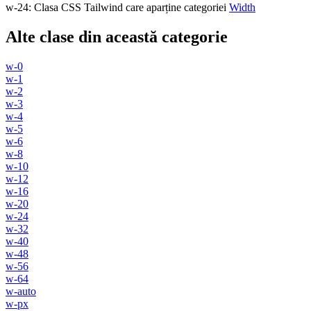
w-24
:
Clasa CSS Tailwind care aparține categoriei
Width
Alte clase din această categorie
w-0
w-1
w-2
w-3
w-4
w-5
w-6
w-8
w-10
w-12
w-16
w-20
w-24
w-32
w-40
w-48
w-56
w-64
w-auto
w-px