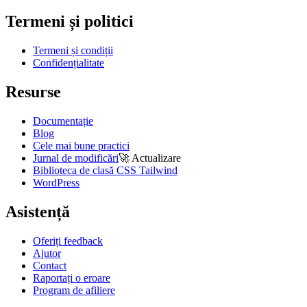
Termeni și politici
Termeni și condiții
Confidențialitate
Resurse
Documentație
Blog
Cele mai bune practici
Jurnal de modificări
🚀
Actualizare
Biblioteca de clasă CSS Tailwind
WordPress
Asistență
Oferiți feedback
Ajutor
Contact
Raportați o eroare
Program de afiliere