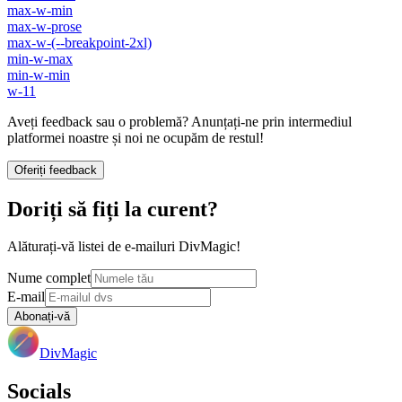
max-w-min
max-w-prose
max-w-(--breakpoint-2xl)
min-w-max
min-w-min
w-11
Aveți feedback sau o problemă? Anunțați-ne prin intermediul
platformei noastre și noi ne ocupăm de restul!
Oferiți feedback
Doriți să fiți la curent?
Alăturați-vă listei de e-mailuri DivMagic!
Nume complet
E-mail
Abonați-vă
DivMagic
Socials