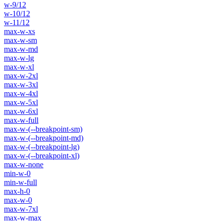
w-9/12
w-10/12
w-11/12
max-w-xs
max-w-sm
max-w-md
max-w-lg
max-w-xl
max-w-2xl
max-w-3xl
max-w-4xl
max-w-5xl
max-w-6xl
max-w-full
max-w-(--breakpoint-sm)
max-w-(--breakpoint-md)
max-w-(--breakpoint-lg)
max-w-(--breakpoint-xl)
max-w-none
min-w-0
min-w-full
max-h-0
max-w-0
max-w-7xl
max-w-max