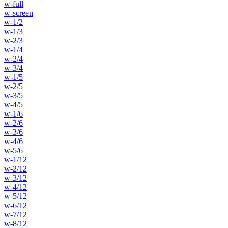
w-full
w-screen
w-1/2
w-1/3
w-2/3
w-1/4
w-2/4
w-3/4
w-1/5
w-2/5
w-3/5
w-4/5
w-1/6
w-2/6
w-3/6
w-4/6
w-5/6
w-1/12
w-2/12
w-3/12
w-4/12
w-5/12
w-6/12
w-7/12
w-8/12