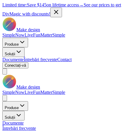
Limited time:
Save
$145
on lifetime access
→
See our prices to get
DivMagic with discounts!
Make design
Simple
Now
Live
Fun
Matter
Simple
Produse
Soluții
Documente
Întrebări frecvente
Contact
Conectați-vă
Make design
Simple
Now
Live
Fun
Matter
Simple
Produse
Soluții
Documente
Întrebări frecvente