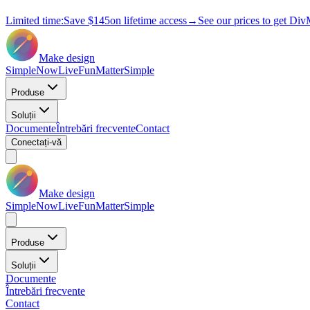
Limited time:
Save
$145
on lifetime access
→
See our prices to get Div
Make design
Simple
Now
Live
Fun
Matter
Simple
Produse
Soluții
Documente
Întrebări frecvente
Contact
Conectați-vă
Make design
Simple
Now
Live
Fun
Matter
Simple
Produse
Soluții
Documente
Întrebări frecvente
Contact