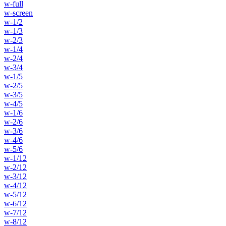
w-full
w-screen
w-1/2
w-1/3
w-2/3
w-1/4
w-2/4
w-3/4
w-1/5
w-2/5
w-3/5
w-4/5
w-1/6
w-2/6
w-3/6
w-4/6
w-5/6
w-1/12
w-2/12
w-3/12
w-4/12
w-5/12
w-6/12
w-7/12
w-8/12