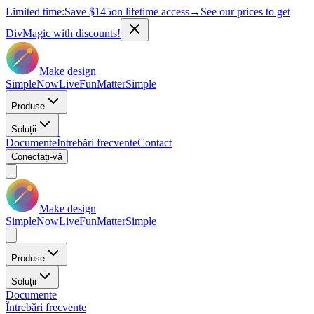
Limited time:
Save
$145
on lifetime access
→
See our prices to get
DivMagic with discounts!
Make design
Simple
Now
Live
Fun
Matter
Simple
Produse
Soluții
Documente
Întrebări frecvente
Contact
Conectați-vă
Make design
Simple
Now
Live
Fun
Matter
Simple
Produse
Soluții
Documente
Întrebări frecvente