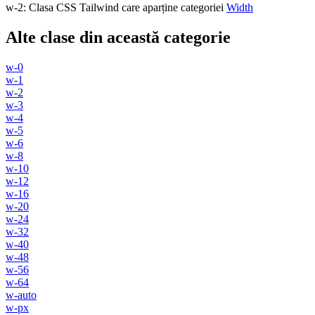
w-2
:
Clasa CSS Tailwind care aparține categoriei
Width
Alte clase din această categorie
w-0
w-1
w-2
w-3
w-4
w-5
w-6
w-8
w-10
w-12
w-16
w-20
w-24
w-32
w-40
w-48
w-56
w-64
w-auto
w-px