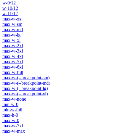
w-9/12
w-10/12
w-11/12
max-w-xs
max-w-sm
max-w-md
max-w-lg
max-w-xl
max-w-2xl
max-w-3xl
max-w-4xl
max-w-5xl
max-w-6xl
max-w-full
max-w-(--breakpoint-sm)
max-w-(--breakpoint-md)
max-w-(--breakpoint-lg)
max-w-(--breakpoint-xl)
max-w-none
min-w-0
min-w-full
max-h-0
max-w-0
max-w-7xl
max-w-max