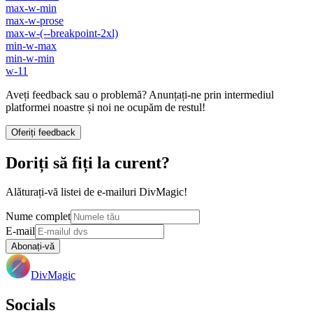
max-w-min
max-w-prose
max-w-(--breakpoint-2xl)
min-w-max
min-w-min
w-11
Aveți feedback sau o problemă? Anunțați-ne prin intermediul
platformei noastre și noi ne ocupăm de restul!
Oferiți feedback
Doriți să fiți la curent?
Alăturați-vă listei de e-mailuri DivMagic!
Nume complet
E-mail
Abonați-vă
DivMagic
Socials