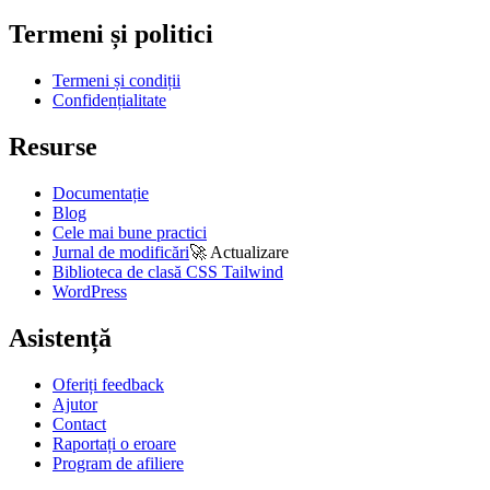
Termeni și politici
Termeni și condiții
Confidențialitate
Resurse
Documentație
Blog
Cele mai bune practici
Jurnal de modificări
🚀
Actualizare
Biblioteca de clasă CSS Tailwind
WordPress
Asistență
Oferiți feedback
Ajutor
Contact
Raportați o eroare
Program de afiliere