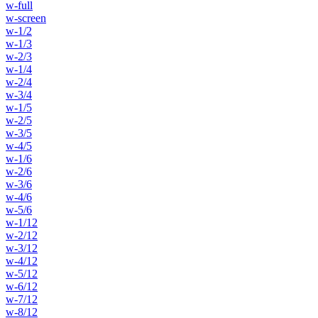
w-full
w-screen
w-1/2
w-1/3
w-2/3
w-1/4
w-2/4
w-3/4
w-1/5
w-2/5
w-3/5
w-4/5
w-1/6
w-2/6
w-3/6
w-4/6
w-5/6
w-1/12
w-2/12
w-3/12
w-4/12
w-5/12
w-6/12
w-7/12
w-8/12