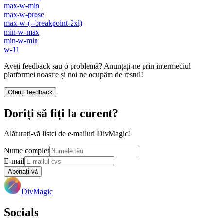
max-w-min
max-w-prose
max-w-(--breakpoint-2xl)
min-w-max
min-w-min
w-11
Aveți feedback sau o problemă? Anunțați-ne prin intermediul
platformei noastre și noi ne ocupăm de restul!
Oferiți feedback
Doriți să fiți la curent?
Alăturați-vă listei de e-mailuri DivMagic!
Nume complet
E-mail
Abonați-vă
DivMagic
Socials