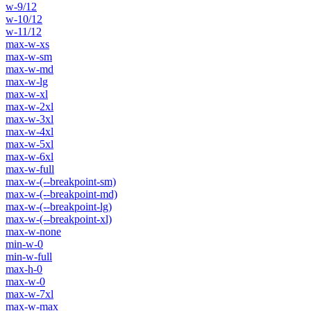
w-9/12
w-10/12
w-11/12
max-w-xs
max-w-sm
max-w-md
max-w-lg
max-w-xl
max-w-2xl
max-w-3xl
max-w-4xl
max-w-5xl
max-w-6xl
max-w-full
max-w-(--breakpoint-sm)
max-w-(--breakpoint-md)
max-w-(--breakpoint-lg)
max-w-(--breakpoint-xl)
max-w-none
min-w-0
min-w-full
max-h-0
max-w-0
max-w-7xl
max-w-max