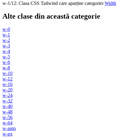
w-1/12
:
Clasa CSS Tailwind care aparține categoriei
Width
Alte clase din această categorie
w-0
w-1
w-2
w-3
w-4
w-5
w-6
w-8
w-10
w-12
w-16
w-20
w-24
w-32
w-40
w-48
w-56
w-64
w-auto
w-px