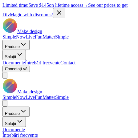
Limited time:
Save
$145
on lifetime access
→
See our prices to get
DivMagic with discounts!
Make design
Simple
Now
Live
Fun
Matter
Simple
Produse
Soluții
Documente
Întrebări frecvente
Contact
Conectați-vă
Make design
Simple
Now
Live
Fun
Matter
Simple
Produse
Soluții
Documente
Întrebări frecvente