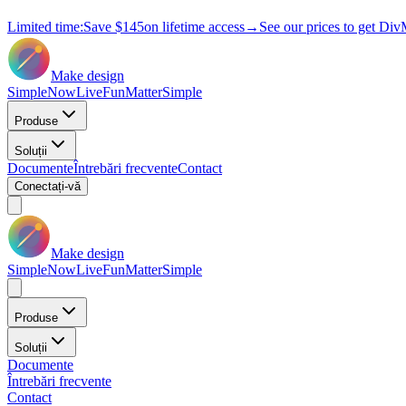
Limited time:
Save
$145
on lifetime access
→
See our prices to get Div
Make design
Simple
Now
Live
Fun
Matter
Simple
Produse
Soluții
Documente
Întrebări frecvente
Contact
Conectați-vă
Make design
Simple
Now
Live
Fun
Matter
Simple
Produse
Soluții
Documente
Întrebări frecvente
Contact