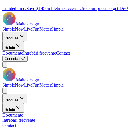
Limited time:
Save
$145
on lifetime access
→
See our prices to get Div
Make design
Simple
Now
Live
Fun
Matter
Simple
Produse
Soluții
Documente
Întrebări frecvente
Contact
Conectați-vă
Make design
Simple
Now
Live
Fun
Matter
Simple
Produse
Soluții
Documente
Întrebări frecvente
Contact