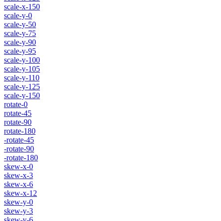
scale-x-150
scale-y-0
scale-y-50
scale-y-75
scale-y-90
scale-y-95
scale-y-100
scale-y-105
scale-y-110
scale-y-125
scale-y-150
rotate-0
rotate-45
rotate-90
rotate-180
-rotate-45
-rotate-90
-rotate-180
skew-x-0
skew-x-3
skew-x-6
skew-x-12
skew-y-0
skew-y-3
skew-y-6