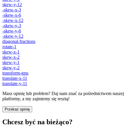
skew-y-12
-skew-x-3
-skew-x-6
-skew-x-12
-skew-y-3
-skew-y-6
-skew-y-12
diagonal-fractions
rotate-1
skew-x-1
skew-x-2
skew-y-1
skew-y-2
transform-gpu
translate-x-11
translate-y-11
Masz opinię lub problem? Daj nam znać za pośrednictwem naszej
platformy, a my zajmiemy się resztą!
Przekaż opinię
Chcesz być na bieżąco?