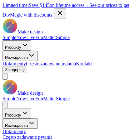
Limited time:
Save
$145
on lifetime access
→
See our prices to get
DivMagic with discounts!
Make design
Simple
Now
Live
Fun
Matter
Simple
Produkty
Rozwiązania
Dokumenty
Często zadawane pytania
Kontakt
Zaloguj się
Make design
Simple
Now
Live
Fun
Matter
Simple
Produkty
Rozwiązania
Dokumenty
Często zadawane pytania