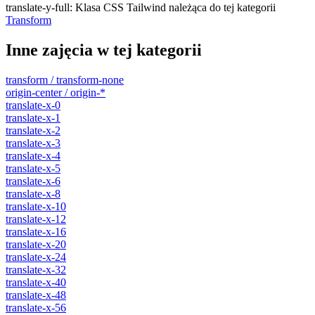
translate-y-full
:
Klasa CSS Tailwind należąca do tej kategorii
Transform
Inne zajęcia w tej kategorii
transform / transform-none
origin-center / origin-*
translate-x-0
translate-x-1
translate-x-2
translate-x-3
translate-x-4
translate-x-5
translate-x-6
translate-x-8
translate-x-10
translate-x-12
translate-x-16
translate-x-20
translate-x-24
translate-x-32
translate-x-40
translate-x-48
translate-x-56