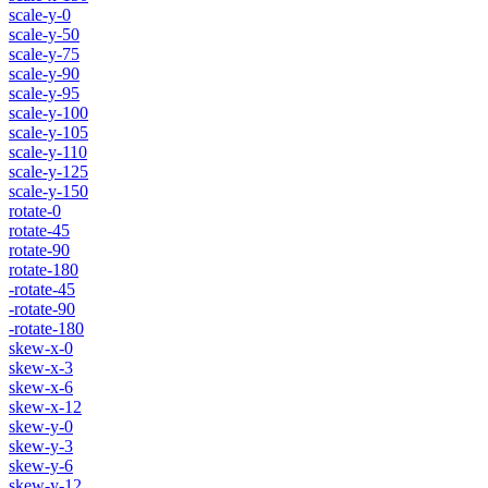
scale-y-0
scale-y-50
scale-y-75
scale-y-90
scale-y-95
scale-y-100
scale-y-105
scale-y-110
scale-y-125
scale-y-150
rotate-0
rotate-45
rotate-90
rotate-180
-rotate-45
-rotate-90
-rotate-180
skew-x-0
skew-x-3
skew-x-6
skew-x-12
skew-y-0
skew-y-3
skew-y-6
skew-y-12