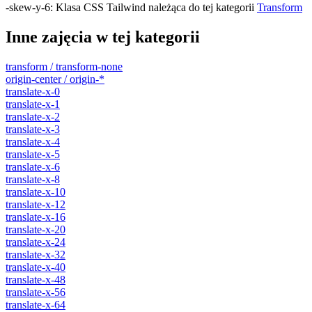
-skew-y-6
:
Klasa CSS Tailwind należąca do tej kategorii
Transform
Inne zajęcia w tej kategorii
transform / transform-none
origin-center / origin-*
translate-x-0
translate-x-1
translate-x-2
translate-x-3
translate-x-4
translate-x-5
translate-x-6
translate-x-8
translate-x-10
translate-x-12
translate-x-16
translate-x-20
translate-x-24
translate-x-32
translate-x-40
translate-x-48
translate-x-56
translate-x-64