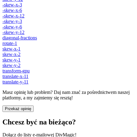
-skew-x-3
-skew-x-6
-skew-x-12
-skew-y-3
-skew-y-6
-skew-y-12
diagonal-fractions
rotate-1
skew-x-1
skew-x-2
skew-y-1
skew-y-2
transform-gpu
translate-x-11
translate-y-11
Masz opinię lub problem? Daj nam znać za pośrednictwem naszej
platformy, a my zajmiemy się resztą!
Przekaż opinię
Chcesz być na bieżąco?
Dołącz do listy e-mailowej DivMagic!