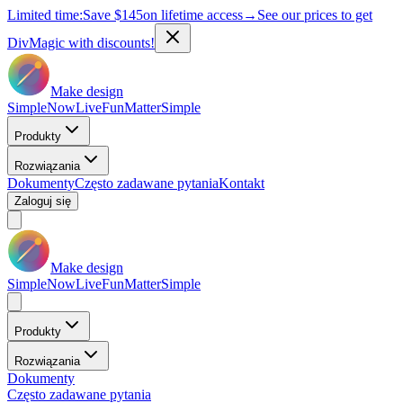
Limited time:
Save
$145
on lifetime access
→
See our prices to get
DivMagic with discounts!
Make design
Simple
Now
Live
Fun
Matter
Simple
Produkty
Rozwiązania
Dokumenty
Często zadawane pytania
Kontakt
Zaloguj się
Make design
Simple
Now
Live
Fun
Matter
Simple
Produkty
Rozwiązania
Dokumenty
Często zadawane pytania