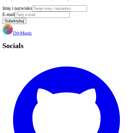
Imię i nazwisko
E-mail
Subskrybuj
DivMagic
Socials