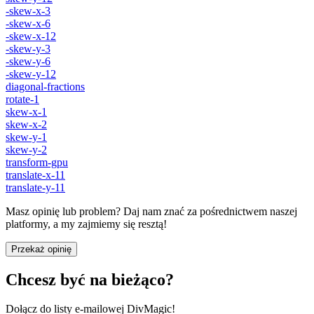
-skew-x-3
-skew-x-6
-skew-x-12
-skew-y-3
-skew-y-6
-skew-y-12
diagonal-fractions
rotate-1
skew-x-1
skew-x-2
skew-y-1
skew-y-2
transform-gpu
translate-x-11
translate-y-11
Masz opinię lub problem? Daj nam znać za pośrednictwem naszej
platformy, a my zajmiemy się resztą!
Przekaż opinię
Chcesz być na bieżąco?
Dołącz do listy e-mailowej DivMagic!