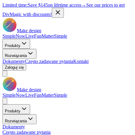
Limited time:
Save
$145
on lifetime access
→
See our prices to get
DivMagic with discounts!
Make design
Simple
Now
Live
Fun
Matter
Simple
Produkty
Rozwiązania
Dokumenty
Często zadawane pytania
Kontakt
Zaloguj się
Make design
Simple
Now
Live
Fun
Matter
Simple
Produkty
Rozwiązania
Dokumenty
Często zadawane pytania