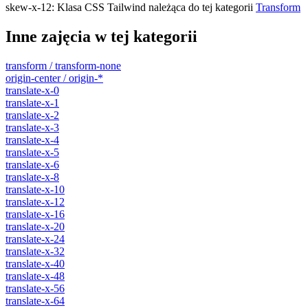
skew-x-12
:
Klasa CSS Tailwind należąca do tej kategorii
Transform
Inne zajęcia w tej kategorii
transform / transform-none
origin-center / origin-*
translate-x-0
translate-x-1
translate-x-2
translate-x-3
translate-x-4
translate-x-5
translate-x-6
translate-x-8
translate-x-10
translate-x-12
translate-x-16
translate-x-20
translate-x-24
translate-x-32
translate-x-40
translate-x-48
translate-x-56
translate-x-64