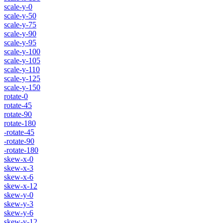
scale-y-0
scale-y-50
scale-y-75
scale-y-90
scale-y-95
scale-y-100
scale-y-105
scale-y-110
scale-y-125
scale-y-150
rotate-0
rotate-45
rotate-90
rotate-180
-rotate-45
-rotate-90
-rotate-180
skew-x-0
skew-x-3
skew-x-6
skew-x-12
skew-y-0
skew-y-3
skew-y-6
skew-y-12