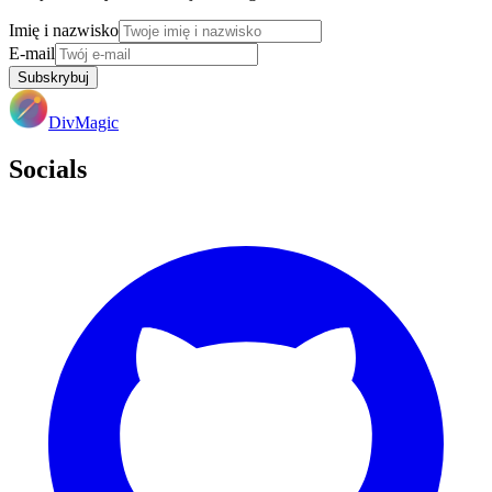
Imię i nazwisko
E-mail
Subskrybuj
DivMagic
Socials