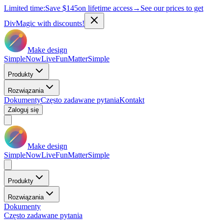
Limited time:
Save
$145
on lifetime access
→
See our prices to get
DivMagic with discounts!
Make design
Simple
Now
Live
Fun
Matter
Simple
Produkty
Rozwiązania
Dokumenty
Często zadawane pytania
Kontakt
Zaloguj się
Make design
Simple
Now
Live
Fun
Matter
Simple
Produkty
Rozwiązania
Dokumenty
Często zadawane pytania