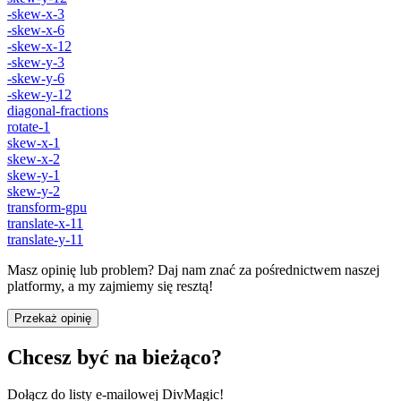
-skew-x-3
-skew-x-6
-skew-x-12
-skew-y-3
-skew-y-6
-skew-y-12
diagonal-fractions
rotate-1
skew-x-1
skew-x-2
skew-y-1
skew-y-2
transform-gpu
translate-x-11
translate-y-11
Masz opinię lub problem? Daj nam znać za pośrednictwem naszej
platformy, a my zajmiemy się resztą!
Przekaż opinię
Chcesz być na bieżąco?
Dołącz do listy e-mailowej DivMagic!