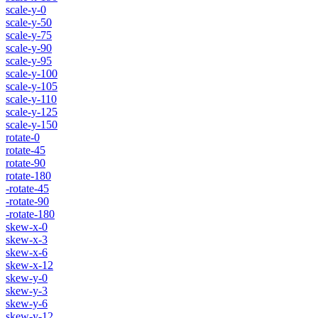
scale-y-0
scale-y-50
scale-y-75
scale-y-90
scale-y-95
scale-y-100
scale-y-105
scale-y-110
scale-y-125
scale-y-150
rotate-0
rotate-45
rotate-90
rotate-180
-rotate-45
-rotate-90
-rotate-180
skew-x-0
skew-x-3
skew-x-6
skew-x-12
skew-y-0
skew-y-3
skew-y-6
skew-y-12