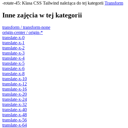
-rotate-45
:
Klasa CSS Tailwind należąca do tej kategorii
Transform
Inne zajęcia w tej kategorii
transform / transform-none
origin-center / origin-*
translate-x-0
translate-x-1
translate-x-2
translate-x-3
translate-x-4
translate-x-5
translate-x-6
translate-x-8
translate-x-10
translate-x-12
translate-x-16
translate-x-20
translate-x-24
translate-x-32
translate-x-40
translate-x-48
translate-x-56
translate-x-64