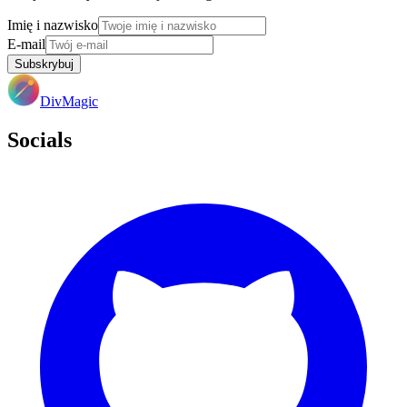
Imię i nazwisko
E-mail
Subskrybuj
DivMagic
Socials