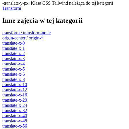
-translate-y-px
:
Klasa CSS Tailwind należąca do tej kategorii
Transform
Inne zajęcia w tej kategorii
transform / transform-none
origin-center / origin-*
translate-x-0
translate-x-1
translate-x-2
translate-x-3
translate-x-4
translate-x-5
translate-x-6
translate-x-8
translate-x-10
translate-x-12
translate-x-16
translate-x-20
translate-x-24
translate-x-32
translate-x-40
translate-x-48
translate-x-56