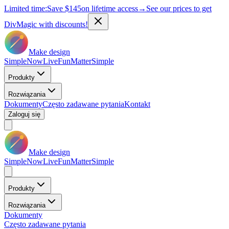
Limited time:
Save
$145
on lifetime access
→
See our prices to get
DivMagic with discounts!
Make design
Simple
Now
Live
Fun
Matter
Simple
Produkty
Rozwiązania
Dokumenty
Często zadawane pytania
Kontakt
Zaloguj się
Make design
Simple
Now
Live
Fun
Matter
Simple
Produkty
Rozwiązania
Dokumenty
Często zadawane pytania