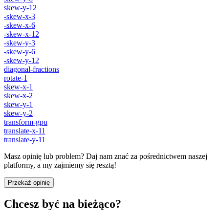
skew-y-12
-skew-x-3
-skew-x-6
-skew-x-12
-skew-y-3
-skew-y-6
-skew-y-12
diagonal-fractions
rotate-1
skew-x-1
skew-x-2
skew-y-1
skew-y-2
transform-gpu
translate-x-11
translate-y-11
Masz opinię lub problem? Daj nam znać za pośrednictwem naszej
platformy, a my zajmiemy się resztą!
Przekaż opinię
Chcesz być na bieżąco?