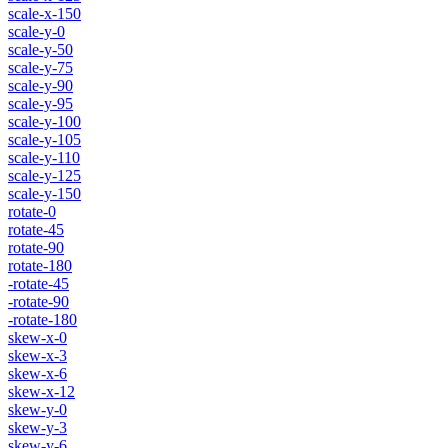
scale-x-150
scale-y-0
scale-y-50
scale-y-75
scale-y-90
scale-y-95
scale-y-100
scale-y-105
scale-y-110
scale-y-125
scale-y-150
rotate-0
rotate-45
rotate-90
rotate-180
-rotate-45
-rotate-90
-rotate-180
skew-x-0
skew-x-3
skew-x-6
skew-x-12
skew-y-0
skew-y-3
skew-y-6