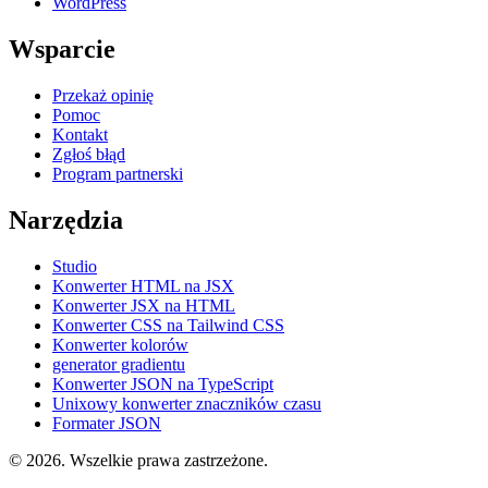
WordPress
Wsparcie
Przekaż opinię
Pomoc
Kontakt
Zgłoś błąd
Program partnerski
Narzędzia
Studio
Konwerter HTML na JSX
Konwerter JSX na HTML
Konwerter CSS na Tailwind CSS
Konwerter kolorów
generator gradientu
Konwerter JSON na TypeScript
Unixowy konwerter znaczników czasu
Formater JSON
© 2026. Wszelkie prawa zastrzeżone.