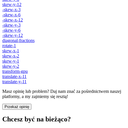
skew-y-12
-skew-x-3
-skew-x-6
-skew-x-12
-skew-y-3
-skew-y-6
-skew-y-12
diagonal-fractions
rotate-1
skew-x-1
skew-x-2
skew-y-1
skew-y-2
transform-gpu
translate-x-11
translate-y-11
Masz opinię lub problem? Daj nam znać za pośrednictwem naszej
platformy, a my zajmiemy się resztą!
Przekaż opinię
Chcesz być na bieżąco?