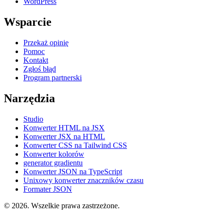
WordPress
Wsparcie
Przekaż opinię
Pomoc
Kontakt
Zgłoś błąd
Program partnerski
Narzędzia
Studio
Konwerter HTML na JSX
Konwerter JSX na HTML
Konwerter CSS na Tailwind CSS
Konwerter kolorów
generator gradientu
Konwerter JSON na TypeScript
Unixowy konwerter znaczników czasu
Formater JSON
© 2026. Wszelkie prawa zastrzeżone.