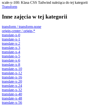
scale-y-100
:
Klasa CSS Tailwind należąca do tej kategorii
Transform
Inne zajęcia w tej kategorii
transform / transform-none
origin-center / origin-*
translate-x-0
translate-x-1
translate-x-2
translate-x-3
translate-x-4
translate-x-5
translate-x-6
translate-x-8
translate-x-10
translate-x-12
translate-x-16
translate-x-20
translate-x-24
translate-x-32
translate-x-40
translate-x-48
translate-x-56