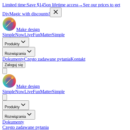
Limited time:
Save
$145
on lifetime access
→
See our prices to get
DivMagic with discounts!
Make design
Simple
Now
Live
Fun
Matter
Simple
Produkty
Rozwiązania
Dokumenty
Często zadawane pytania
Kontakt
Zaloguj się
Make design
Simple
Now
Live
Fun
Matter
Simple
Produkty
Rozwiązania
Dokumenty
Często zadawane pytania