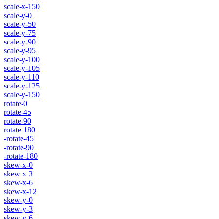
scale-x-150
scale-y-0
scale-y-50
scale-y-75
scale-y-90
scale-y-95
scale-y-100
scale-y-105
scale-y-110
scale-y-125
scale-y-150
rotate-0
rotate-45
rotate-90
rotate-180
-rotate-45
-rotate-90
-rotate-180
skew-x-0
skew-x-3
skew-x-6
skew-x-12
skew-y-0
skew-y-3
skew-y-6