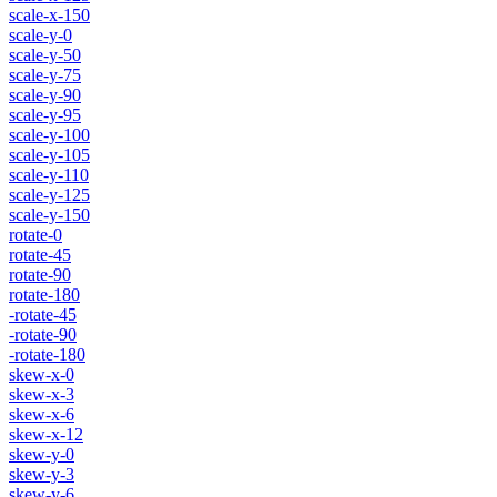
scale-x-150
scale-y-0
scale-y-50
scale-y-75
scale-y-90
scale-y-95
scale-y-100
scale-y-105
scale-y-110
scale-y-125
scale-y-150
rotate-0
rotate-45
rotate-90
rotate-180
-rotate-45
-rotate-90
-rotate-180
skew-x-0
skew-x-3
skew-x-6
skew-x-12
skew-y-0
skew-y-3
skew-y-6