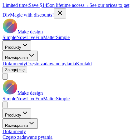
Limited time:
Save
$145
on lifetime access
→
See our prices to get
DivMagic with discounts!
Make design
Simple
Now
Live
Fun
Matter
Simple
Produkty
Rozwiązania
Dokumenty
Często zadawane pytania
Kontakt
Zaloguj się
Make design
Simple
Now
Live
Fun
Matter
Simple
Produkty
Rozwiązania
Dokumenty
Często zadawane pytania