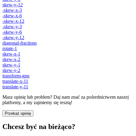
skew-y-12
-skew-x-3
-skew-x-6
-skew-x-12
-skew-y-3
-skew-y-6
-skew-y-12
diagonal-fractions
rotate-1
skew-x-1
skew-x-2
skew-y-1
skew-y-2
transform-gpu
translate-x-11
translate-y-11
Masz opinię lub problem? Daj nam znać za pośrednictwem naszej
platformy, a my zajmiemy się resztą!
Przekaż opinię
Chcesz być na bieżąco?