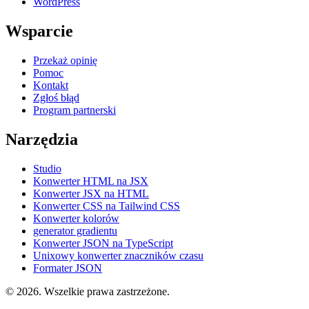
WordPress
Wsparcie
Przekaż opinię
Pomoc
Kontakt
Zgłoś błąd
Program partnerski
Narzędzia
Studio
Konwerter HTML na JSX
Konwerter JSX na HTML
Konwerter CSS na Tailwind CSS
Konwerter kolorów
generator gradientu
Konwerter JSON na TypeScript
Unixowy konwerter znaczników czasu
Formater JSON
© 2026. Wszelkie prawa zastrzeżone.