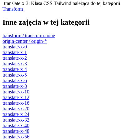
-translate-x-3
:
Klasa CSS Tailwind należąca do tej kategorii
Transform
Inne zajęcia w tej kategorii
transform / transform-none
origin-center / origin-*
translate-x-0
translate-x-1
translate-x-2
translate-x-3
translate-x-4
translate-x-5
translate-x-6
translate-x-8
translate-x-10
translate-x-12
translate-x-16
translate-x-20
translate-x-24
translate-x-32
translate-x-40
translate-x-48
translate-x-56