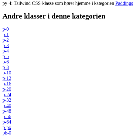
py-4
:
Tailwind CSS-klasse som hører hjemme i kategorien
Paddings
Andre klasser i denne kategorien
p-0
p-1
p-2
p-3
p-4
p-5
p-6
p-8
p-10
p-12
p-16
p-20
p-24
p-32
p-40
p-48
p-56
p-64
p-px
pb-0