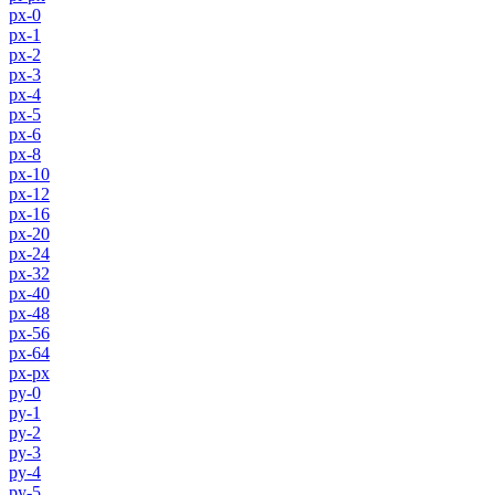
px-0
px-1
px-2
px-3
px-4
px-5
px-6
px-8
px-10
px-12
px-16
px-20
px-24
px-32
px-40
px-48
px-56
px-64
px-px
py-0
py-1
py-2
py-3
py-4
py-5