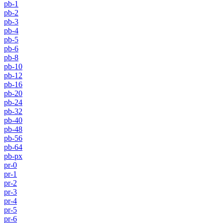
pb-1
pb-2
pb-3
pb-4
pb-5
pb-6
pb-8
pb-10
pb-12
pb-16
pb-20
pb-24
pb-32
pb-40
pb-48
pb-56
pb-64
pb-px
pr-0
pr-1
pr-2
pr-3
pr-4
pr-5
pr-6