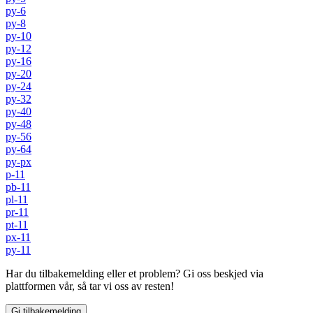
py-6
py-8
py-10
py-12
py-16
py-20
py-24
py-32
py-40
py-48
py-56
py-64
py-px
p-11
pb-11
pl-11
pr-11
pt-11
px-11
py-11
Har du tilbakemelding eller et problem? Gi oss beskjed via
plattformen vår, så tar vi oss av resten!
Gi tilbakemelding