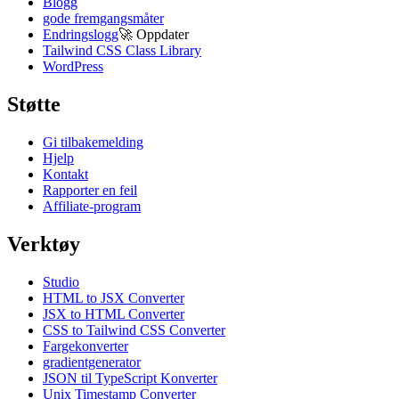
Blogg
gode fremgangsmåter
Endringslogg
🚀
Oppdater
Tailwind CSS Class Library
WordPress
Støtte
Gi tilbakemelding
Hjelp
Kontakt
Rapporter en feil
Affiliate-program
Verktøy
Studio
HTML to JSX Converter
JSX to HTML Converter
CSS to Tailwind CSS Converter
Fargekonverter
gradientgenerator
JSON til TypeScript Konverter
Unix Timestamp Converter