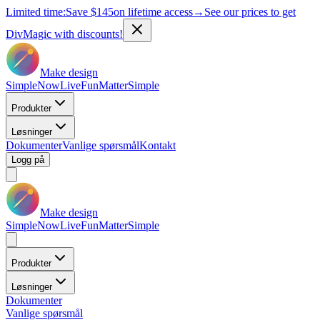
Limited time:
Save
$145
on lifetime access
→
See our prices to get
DivMagic with discounts!
Make design
Simple
Now
Live
Fun
Matter
Simple
Produkter
Løsninger
Dokumenter
Vanlige spørsmål
Kontakt
Logg på
Make design
Simple
Now
Live
Fun
Matter
Simple
Produkter
Løsninger
Dokumenter
Vanlige spørsmål