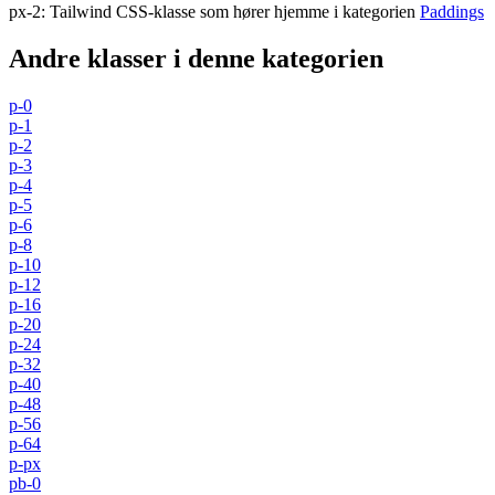
px-2
:
Tailwind CSS-klasse som hører hjemme i kategorien
Paddings
Andre klasser i denne kategorien
p-0
p-1
p-2
p-3
p-4
p-5
p-6
p-8
p-10
p-12
p-16
p-20
p-24
p-32
p-40
p-48
p-56
p-64
p-px
pb-0