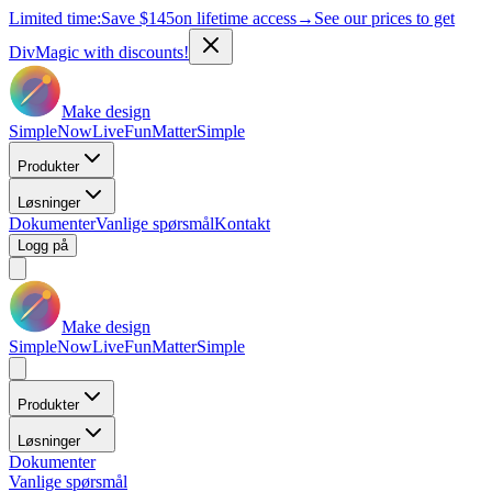
Limited time:
Save
$145
on lifetime access
→
See our prices to get
DivMagic with discounts!
Make design
Simple
Now
Live
Fun
Matter
Simple
Produkter
Løsninger
Dokumenter
Vanlige spørsmål
Kontakt
Logg på
Make design
Simple
Now
Live
Fun
Matter
Simple
Produkter
Løsninger
Dokumenter
Vanlige spørsmål