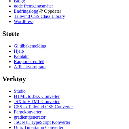
Blogg
gode fremgangsmåter
Endringslogg
🚀
Oppdater
Tailwind CSS Class Library
WordPress
Støtte
Gi tilbakemelding
Hjelp
Kontakt
Rapporter en feil
Affiliate-program
Verktøy
Studio
HTML to JSX Converter
JSX to HTML Converter
CSS to Tailwind CSS Converter
Fargekonverter
gradientgenerator
JSON til TypeScript Konverter
Unix Timestamp Converter