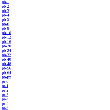
pb-1
pb-2
pb-3
pb-4
pb-5
pb-6
pb-8
pb-10
pb-12
pb-16
pb-20
pb-24
pb-32
pb-40
pb-48
pb-56
pb-64
pb-px
pr-0
pr-1
pr-2
pr-3
pr-4
pr-5
pr-6