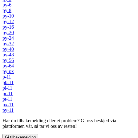
py-6
py-8
py-10
py-12
py-16
py-20
py-24
py-32
py-40
py-48
py-56
py-64
py-px
p-11
pb-11
pl-11
pr-11
pt-11
px-11
py-11
Har du tilbakemelding eller et problem? Gi oss beskjed via
plattformen vår, så tar vi oss av resten!
Gi tilbakemelding