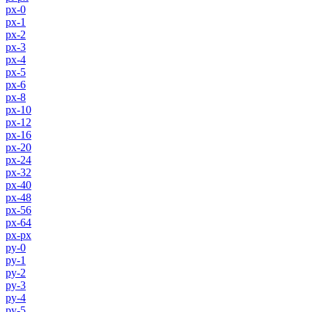
px-0
px-1
px-2
px-3
px-4
px-5
px-6
px-8
px-10
px-12
px-16
px-20
px-24
px-32
px-40
px-48
px-56
px-64
px-px
py-0
py-1
py-2
py-3
py-4
py-5