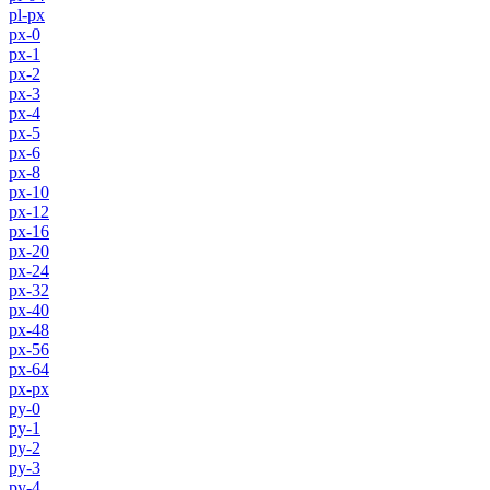
pl-px
px-0
px-1
px-2
px-3
px-4
px-5
px-6
px-8
px-10
px-12
px-16
px-20
px-24
px-32
px-40
px-48
px-56
px-64
px-px
py-0
py-1
py-2
py-3
py-4