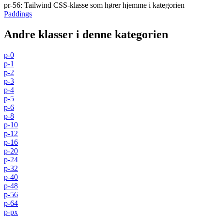
pr-56
:
Tailwind CSS-klasse som hører hjemme i kategorien
Paddings
Andre klasser i denne kategorien
p-0
p-1
p-2
p-3
p-4
p-5
p-6
p-8
p-10
p-12
p-16
p-20
p-24
p-32
p-40
p-48
p-56
p-64
p-px