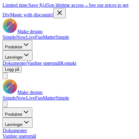
Limited time:
Save
$145
on lifetime access
→
See our prices to get
DivMagic with discounts!
Make design
Simple
Now
Live
Fun
Matter
Simple
Produkter
Løsninger
Dokumenter
Vanlige spørsmål
Kontakt
Logg på
Make design
Simple
Now
Live
Fun
Matter
Simple
Produkter
Løsninger
Dokumenter
Vanlige spørsmål