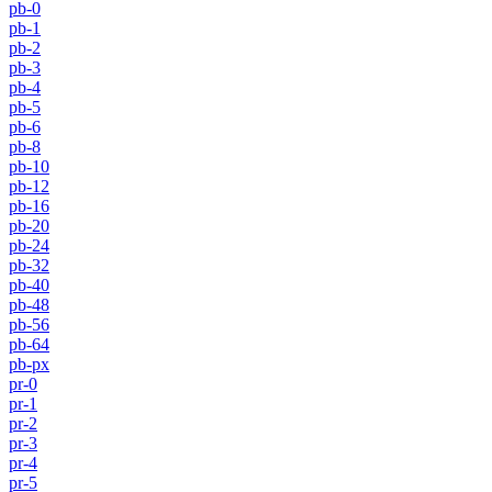
pb-0
pb-1
pb-2
pb-3
pb-4
pb-5
pb-6
pb-8
pb-10
pb-12
pb-16
pb-20
pb-24
pb-32
pb-40
pb-48
pb-56
pb-64
pb-px
pr-0
pr-1
pr-2
pr-3
pr-4
pr-5