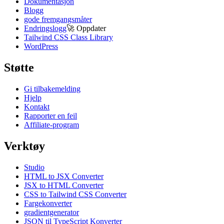
Dokumentasjon
Blogg
gode fremgangsmåter
Endringslogg
🚀
Oppdater
Tailwind CSS Class Library
WordPress
Støtte
Gi tilbakemelding
Hjelp
Kontakt
Rapporter en feil
Affiliate-program
Verktøy
Studio
HTML to JSX Converter
JSX to HTML Converter
CSS to Tailwind CSS Converter
Fargekonverter
gradientgenerator
JSON til TypeScript Konverter