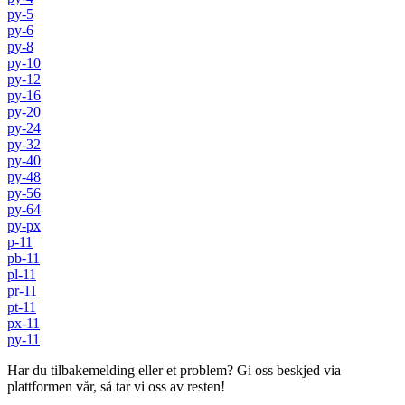
py-5
py-6
py-8
py-10
py-12
py-16
py-20
py-24
py-32
py-40
py-48
py-56
py-64
py-px
p-11
pb-11
pl-11
pr-11
pt-11
px-11
py-11
Har du tilbakemelding eller et problem? Gi oss beskjed via
plattformen vår, så tar vi oss av resten!