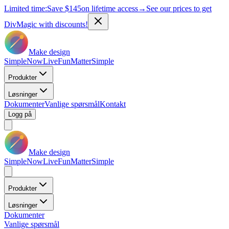
Limited time:
Save
$145
on lifetime access
→
See our prices to get
DivMagic with discounts!
Make design
Simple
Now
Live
Fun
Matter
Simple
Produkter
Løsninger
Dokumenter
Vanlige spørsmål
Kontakt
Logg på
Make design
Simple
Now
Live
Fun
Matter
Simple
Produkter
Løsninger
Dokumenter
Vanlige spørsmål