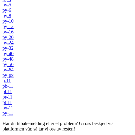
py-5
py-6
py-8
py-10
py-12
py-16
py-20
py-24
py-32
py-40
py-48
py-56
py-64
py-px
p-11
pb-11
pl-11
pr-11
pt-11
px-11
py-11
Har du tilbakemelding eller et problem? Gi oss beskjed via
plattformen vår, så tar vi oss av resten!