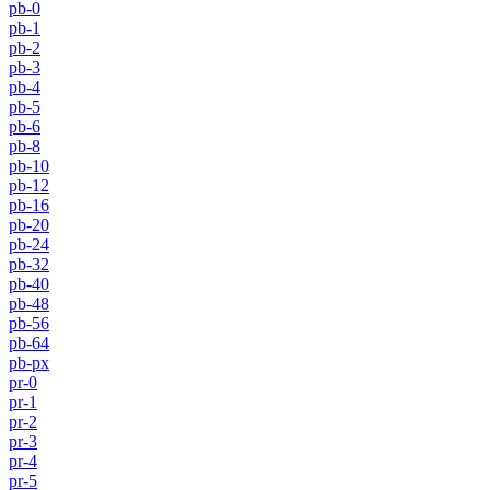
pb-0
pb-1
pb-2
pb-3
pb-4
pb-5
pb-6
pb-8
pb-10
pb-12
pb-16
pb-20
pb-24
pb-32
pb-40
pb-48
pb-56
pb-64
pb-px
pr-0
pr-1
pr-2
pr-3
pr-4
pr-5