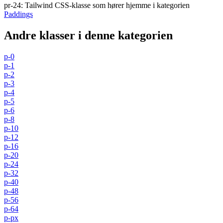
pr-24
:
Tailwind CSS-klasse som hører hjemme i kategorien
Paddings
Andre klasser i denne kategorien
p-0
p-1
p-2
p-3
p-4
p-5
p-6
p-8
p-10
p-12
p-16
p-20
p-24
p-32
p-40
p-48
p-56
p-64
p-px