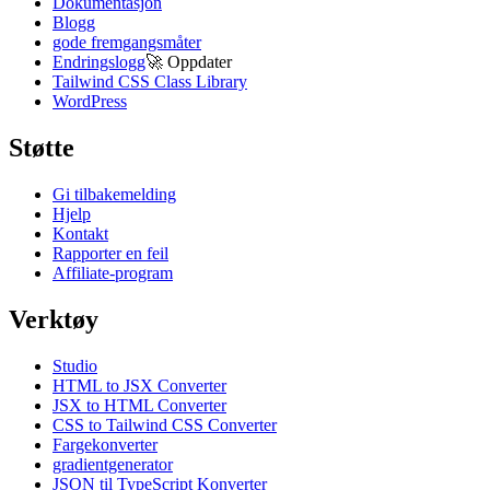
Dokumentasjon
Blogg
gode fremgangsmåter
Endringslogg
🚀
Oppdater
Tailwind CSS Class Library
WordPress
Støtte
Gi tilbakemelding
Hjelp
Kontakt
Rapporter en feil
Affiliate-program
Verktøy
Studio
HTML to JSX Converter
JSX to HTML Converter
CSS to Tailwind CSS Converter
Fargekonverter
gradientgenerator
JSON til TypeScript Konverter