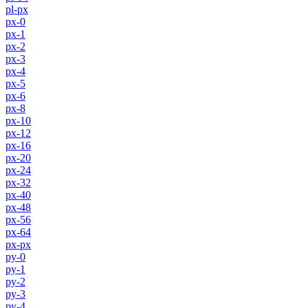
pl-px
px-0
px-1
px-2
px-3
px-4
px-5
px-6
px-8
px-10
px-12
px-16
px-20
px-24
px-32
px-40
px-48
px-56
px-64
px-px
py-0
py-1
py-2
py-3
py-4