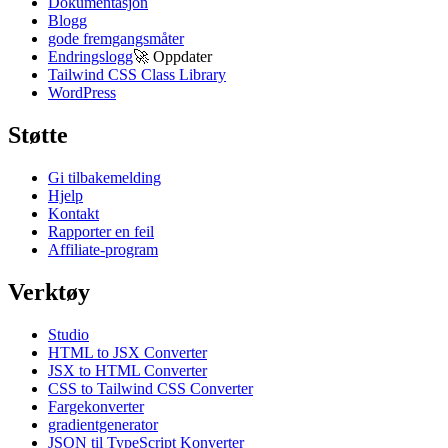
Dokumentasjon
Blogg
gode fremgangsmåter
Endringslogg
🚀
Oppdater
Tailwind CSS Class Library
WordPress
Støtte
Gi tilbakemelding
Hjelp
Kontakt
Rapporter en feil
Affiliate-program
Verktøy
Studio
HTML to JSX Converter
JSX to HTML Converter
CSS to Tailwind CSS Converter
Fargekonverter
gradientgenerator
JSON til TypeScript Konverter