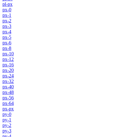
pl-px
px-0
px-1
px-2
px-3
px-4
px-5
px-6
px-8
px-10
px-12
px-16
px-20
px-24
px-32
px-40
px-48
px-56
px-64
px-px
py-0
py-1
py-2
py-3
py-4