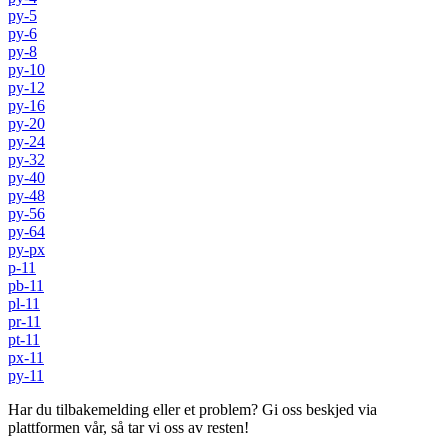
py-5
py-6
py-8
py-10
py-12
py-16
py-20
py-24
py-32
py-40
py-48
py-56
py-64
py-px
p-11
pb-11
pl-11
pr-11
pt-11
px-11
py-11
Har du tilbakemelding eller et problem? Gi oss beskjed via
plattformen vår, så tar vi oss av resten!