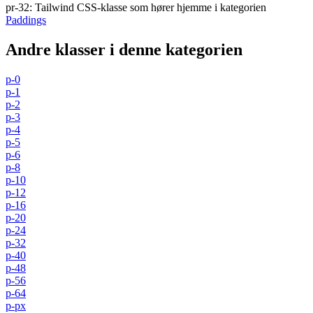
pr-32
:
Tailwind CSS-klasse som hører hjemme i kategorien
Paddings
Andre klasser i denne kategorien
p-0
p-1
p-2
p-3
p-4
p-5
p-6
p-8
p-10
p-12
p-16
p-20
p-24
p-32
p-40
p-48
p-56
p-64
p-px