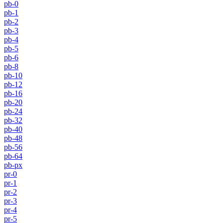
pb-0
pb-1
pb-2
pb-3
pb-4
pb-5
pb-6
pb-8
pb-10
pb-12
pb-16
pb-20
pb-24
pb-32
pb-40
pb-48
pb-56
pb-64
pb-px
pr-0
pr-1
pr-2
pr-3
pr-4
pr-5