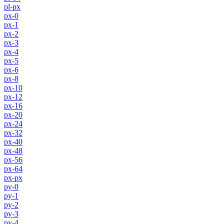
pl-px
px-0
px-1
px-2
px-3
px-4
px-5
px-6
px-8
px-10
px-12
px-16
px-20
px-24
px-32
px-40
px-48
px-56
px-64
px-px
py-0
py-1
py-2
py-3
py-4