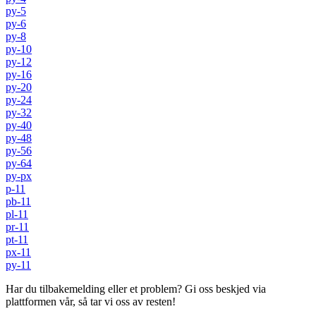
py-5
py-6
py-8
py-10
py-12
py-16
py-20
py-24
py-32
py-40
py-48
py-56
py-64
py-px
p-11
pb-11
pl-11
pr-11
pt-11
px-11
py-11
Har du tilbakemelding eller et problem? Gi oss beskjed via
plattformen vår, så tar vi oss av resten!