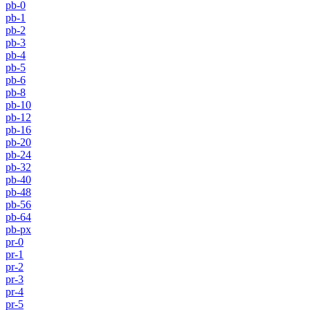
pb-0
pb-1
pb-2
pb-3
pb-4
pb-5
pb-6
pb-8
pb-10
pb-12
pb-16
pb-20
pb-24
pb-32
pb-40
pb-48
pb-56
pb-64
pb-px
pr-0
pr-1
pr-2
pr-3
pr-4
pr-5