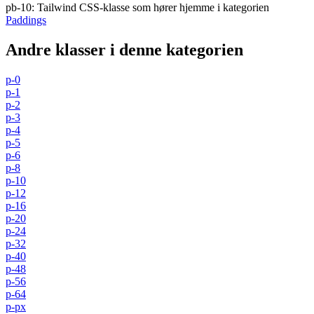
pb-10
:
Tailwind CSS-klasse som hører hjemme i kategorien
Paddings
Andre klasser i denne kategorien
p-0
p-1
p-2
p-3
p-4
p-5
p-6
p-8
p-10
p-12
p-16
p-20
p-24
p-32
p-40
p-48
p-56
p-64
p-px