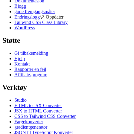
Dokumentasjon
Blogg
gode fremgangsmåter
Endringslogg
🚀
Oppdater
Tailwind CSS Class Library
WordPress
Støtte
Gi tilbakemelding
Hjelp
Kontakt
Rapporter en feil
Affiliate-program
Verktøy
Studio
HTML to JSX Converter
JSX to HTML Converter
CSS to Tailwind CSS Converter
Fargekonverter
gradientgenerator
JSON til TypeScript Konverter