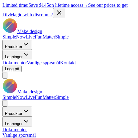
Limited time:
Save
$145
on lifetime access
→
See our prices to get
DivMagic with discounts!
Make design
Simple
Now
Live
Fun
Matter
Simple
Produkter
Løsninger
Dokumenter
Vanlige spørsmål
Kontakt
Logg på
Make design
Simple
Now
Live
Fun
Matter
Simple
Produkter
Løsninger
Dokumenter
Vanlige spørsmål