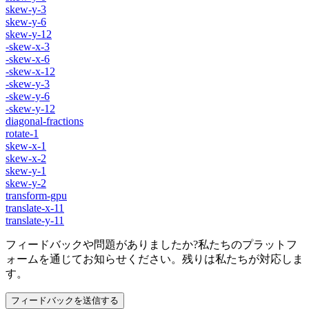
skew-y-3
skew-y-6
skew-y-12
-skew-x-3
-skew-x-6
-skew-x-12
-skew-y-3
-skew-y-6
-skew-y-12
diagonal-fractions
rotate-1
skew-x-1
skew-x-2
skew-y-1
skew-y-2
transform-gpu
translate-x-11
translate-y-11
フィードバックや問題がありましたか?私たちのプラットフ
ォームを通じてお知らせください。残りは私たちが対応しま
す。
フィードバックを送信する