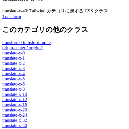
translate-x-40
:
Tailwind カテゴリに属する​​ CSS クラス
Transform
このカテゴリの他のクラス
transform / transform-none
origin-center / origin-*
translate-x-0
translate-x-1
translate-x-2
translate-x-3
translate-x-4
translate-x-5
translate-x-6
translate-x-8
translate-x-10
translate-x-12
translate-x-16
translate-x-20
translate-x-24
translate-x-32
translate-x-40