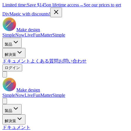
Limited time:
Save
$145
on lifetime access
→
See our prices to get
DivMagic with discounts!
Make design
Simple
Now
Live
Fun
Matter
Simple
製品
解決策
ドキュメント
よくある質問
お問い合わせ
ログイン
Make design
Simple
Now
Live
Fun
Matter
Simple
製品
解決策
ドキュメント