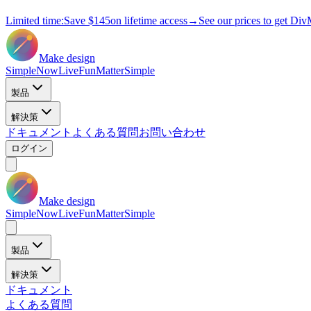
Limited time:
Save
$145
on lifetime access
→
See our prices to get Div
Make design
Simple
Now
Live
Fun
Matter
Simple
製品
解決策
ドキュメント
よくある質問
お問い合わせ
ログイン
Make design
Simple
Now
Live
Fun
Matter
Simple
製品
解決策
ドキュメント
よくある質問