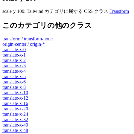
scale-y-100
:
Tailwind カテゴリに属する​​ CSS クラス
Transform
このカテゴリの他のクラス
transform / transform-none
origin-center / origin-*
translate-x-0
translate-x-1
translate-x-2
translate-x-3
translate-x-4
translate-x-5
translate-x-6
translate-x-8
translate-x-10
translate-x-12
translate-x-16
translate-x-20
translate-x-24
translate-x-32
translate-x-40
translate-x-48