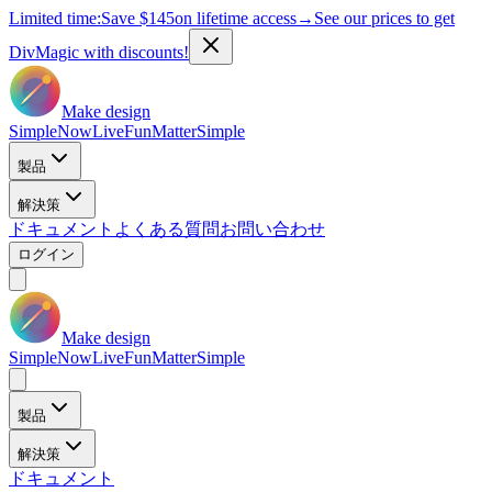
Limited time:
Save
$145
on lifetime access
→
See our prices to get
DivMagic with discounts!
Make design
Simple
Now
Live
Fun
Matter
Simple
製品
解決策
ドキュメント
よくある質問
お問い合わせ
ログイン
Make design
Simple
Now
Live
Fun
Matter
Simple
製品
解決策
ドキュメント