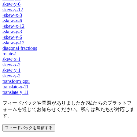
skew-y-6
skew-y-12
-skew-x-3
-skew-x-6
-skew-x-12
-skew-y-3
-skew-y-6
-skew-y-12
diagonal-fractions
rotate-1
skew-x-1
skew-x-2
skew-y-1
skew-y-2
transform-gpu
translate-x-11
translate-y-11
フィードバックや問題がありましたか?私たちのプラットフ
ォームを通じてお知らせください。残りは私たちが対応しま
す。
フィードバックを送信する