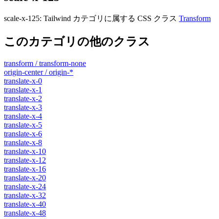
scale-x-125
:
Tailwind カテゴリに属する​​ CSS クラス
Transform
このカテゴリの他のクラス
transform / transform-none
origin-center / origin-*
translate-x-0
translate-x-1
translate-x-2
translate-x-3
translate-x-4
translate-x-5
translate-x-6
translate-x-8
translate-x-10
translate-x-12
translate-x-16
translate-x-20
translate-x-24
translate-x-32
translate-x-40
translate-x-48