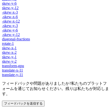
skew-y-6
skew-y-12
-skew-x-3
-skew-x-6
-skew-x-12
-skew-y-3
-skew-y-6
-skew-y-12
diagonal-fractions
rotate-1
skew-x-1
skew-x-2
skew-y-1
skew-y-2
transform-gpu
translate-x-11
translate-y-11
フィードバックや問題がありましたか?私たちのプラットフ
ォームを通じてお知らせください。残りは私たちが対応しま
す。
フィードバックを送信する