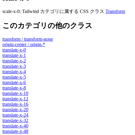
scale-x-0
:
Tailwind カテゴリに属する​​ CSS クラス
Transform
このカテゴリの他のクラス
transform / transform-none
origin-center / origin-*
translate-x-0
translate-x-1
translate-x-2
translate-x-3
translate-x-4
translate-x-5
translate-x-6
translate-x-8
translate-x-10
translate-x-12
translate-x-16
translate-x-20
translate-x-24
translate-x-32
translate-x-40
translate-x-48