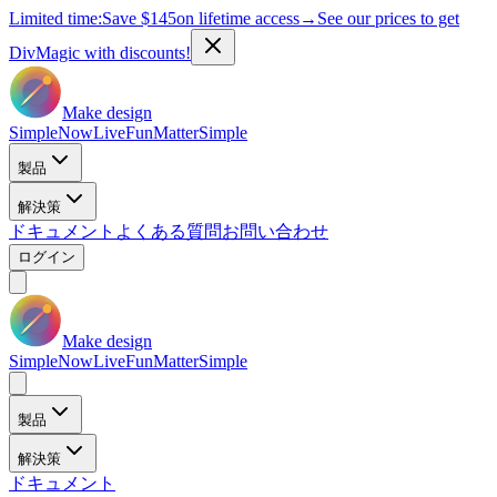
Limited time:
Save
$145
on lifetime access
→
See our prices to get
DivMagic with discounts!
Make design
Simple
Now
Live
Fun
Matter
Simple
製品
解決策
ドキュメント
よくある質問
お問い合わせ
ログイン
Make design
Simple
Now
Live
Fun
Matter
Simple
製品
解決策
ドキュメント