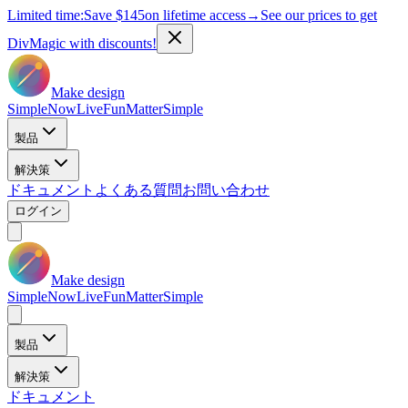
Limited time:
Save
$145
on lifetime access
→
See our prices to get
DivMagic with discounts!
Make design
Simple
Now
Live
Fun
Matter
Simple
製品
解決策
ドキュメント
よくある質問
お問い合わせ
ログイン
Make design
Simple
Now
Live
Fun
Matter
Simple
製品
解決策
ドキュメント