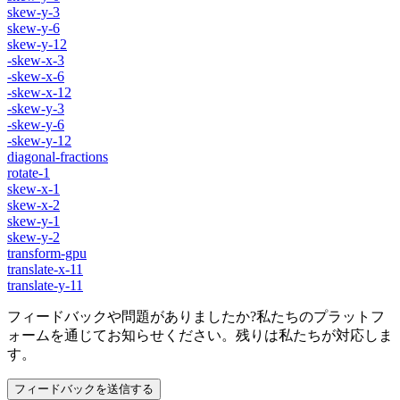
skew-y-3
skew-y-6
skew-y-12
-skew-x-3
-skew-x-6
-skew-x-12
-skew-y-3
-skew-y-6
-skew-y-12
diagonal-fractions
rotate-1
skew-x-1
skew-x-2
skew-y-1
skew-y-2
transform-gpu
translate-x-11
translate-y-11
フィードバックや問題がありましたか?私たちのプラットフ
ォームを通じてお知らせください。残りは私たちが対応しま
す。
フィードバックを送信する