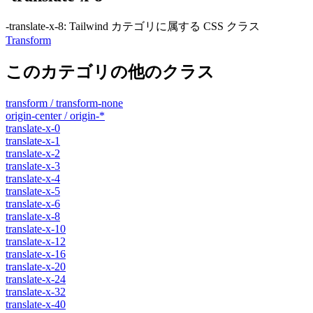
-translate-x-8
:
Tailwind カテゴリに属する​​ CSS クラス
Transform
このカテゴリの他のクラス
transform / transform-none
origin-center / origin-*
translate-x-0
translate-x-1
translate-x-2
translate-x-3
translate-x-4
translate-x-5
translate-x-6
translate-x-8
translate-x-10
translate-x-12
translate-x-16
translate-x-20
translate-x-24
translate-x-32
translate-x-40