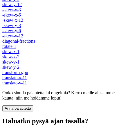
skew-y-12
-skew-x-3
-skew-x-6
-skew-x-12
-skew-y-3
-skew-y-6
-skew-y-12
diagonal-fractions
rotate-1
skew-x-1
skew-x-2
skew-y-1
skew-y-2
transform-gpu
translate-x-11
translate-y-11
Onko sinulla palautetta tai ongelmia? Kerro meille alustamme
kautta, niin me hoidamme loput!
Anna palautetta
Haluatko pysyä ajan tasalla?