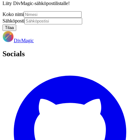
Liity DivMagic-sähköpostilistalle!
Koko nimi
Sähköposti
Tilaa
DivMagic
Socials