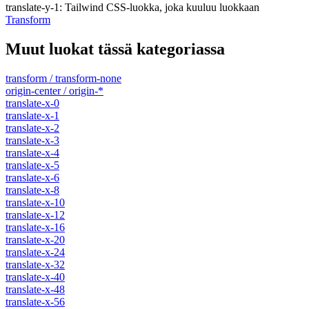
translate-y-1
:
Tailwind CSS-luokka, joka kuuluu luokkaan
Transform
Muut luokat tässä kategoriassa
transform / transform-none
origin-center / origin-*
translate-x-0
translate-x-1
translate-x-2
translate-x-3
translate-x-4
translate-x-5
translate-x-6
translate-x-8
translate-x-10
translate-x-12
translate-x-16
translate-x-20
translate-x-24
translate-x-32
translate-x-40
translate-x-48
translate-x-56