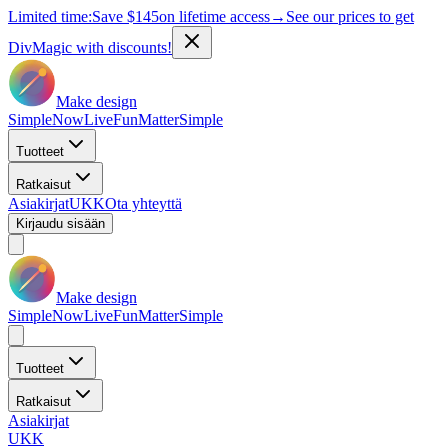
Limited time:
Save
$145
on lifetime access
→
See our prices to get
DivMagic with discounts!
Make design
Simple
Now
Live
Fun
Matter
Simple
Tuotteet
Ratkaisut
Asiakirjat
UKK
Ota yhteyttä
Kirjaudu sisään
Make design
Simple
Now
Live
Fun
Matter
Simple
Tuotteet
Ratkaisut
Asiakirjat
UKK