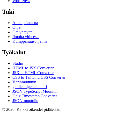
WordPress
Tuki
Anna palautetta
Ohje
Ota yhteyttä
Ilmoita virheestä
Kumppanuusohjelma
Työkalut
Studio
HTML to JSX Converter
JSX to HTML Converter
CSS to Tailwind CSS Converter
Värinmuunnin
gradienttigeneraattori
JSON TypeScript Muunnin
Unix Timestamp Converter
JSON-muotoilu
© 2026. Kaikki oikeudet pidätetään.