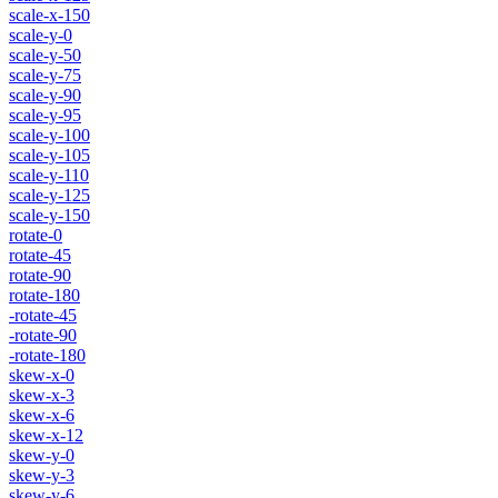
scale-x-150
scale-y-0
scale-y-50
scale-y-75
scale-y-90
scale-y-95
scale-y-100
scale-y-105
scale-y-110
scale-y-125
scale-y-150
rotate-0
rotate-45
rotate-90
rotate-180
-rotate-45
-rotate-90
-rotate-180
skew-x-0
skew-x-3
skew-x-6
skew-x-12
skew-y-0
skew-y-3
skew-y-6