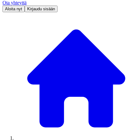
Ota yhteyttä
Aloita nyt
Kirjaudu sisään