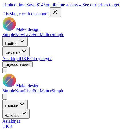
Limited time:
Save
$145
on lifetime access
→
See our prices to get
DivMagic with discounts!
Make design
Simple
Now
Live
Fun
Matter
Simple
Tuotteet
Ratkaisut
Asiakirjat
UKK
Ota yhteyttä
Kirjaudu sisään
Make design
Simple
Now
Live
Fun
Matter
Simple
Tuotteet
Ratkaisut
Asiakirjat
UKK