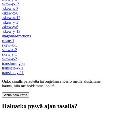
skew-y-12
-skew-x-3
-skew-x-6
-skew-x-12
-skew-y-3
-skew-y-6
-skew-y-12
diagonal-fractions
rotate-1
skew-x-1
skew-x-2
skew-y-1
skew-y-2
transform-gpu
translate-x-11
translate-y-11
Onko sinulla palautetta tai ongelmia? Kerro meille alustamme
kautta, niin me hoidamme loput!
Anna palautetta
Haluatko pysyä ajan tasalla?