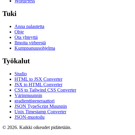
WordPress
Tuki
Anna palautetta
Ohje
Ota yhteyttä
Ilmoita virheestä
Kumppanuusohjelma
Työkalut
Studio
HTML to JSX Converter
JSX to HTML Converter
CSS to Tailwind CSS Converter
Värinmuunnin
gradienttigeneraattori
JSON TypeScript Muunnin
Unix Timestamp Converter
JSON-muotoilu
© 2026. Kaikki oikeudet pidätetään.