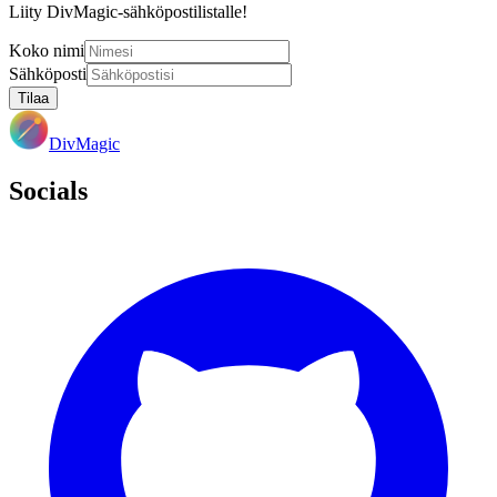
Liity DivMagic-sähköpostilistalle!
Koko nimi
Sähköposti
Tilaa
DivMagic
Socials