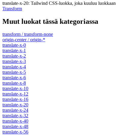
translate-x-20
:
Tailwind CSS-luokka, joka kuuluu luokkaan
Transform
Muut luokat tässä kategoriassa
transform / transform-none
origin-center / origin-*
translate-x-0
translate-x-1
translate-x-2
translate-x-3
translate-x-4
translate-x-5
translate-x-6
translate-x-8
translate-x-10
translate-x-12
translate-x-16
translate-x-20
translate-x-24
translate-x-32
translate-x-40
translate-x-48
translate-x-56