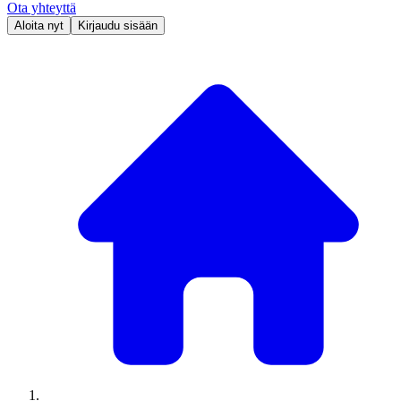
Ota yhteyttä
Aloita nyt
Kirjaudu sisään