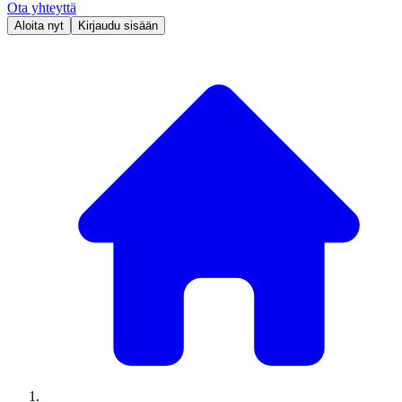
Ota yhteyttä
Aloita nyt
Kirjaudu sisään