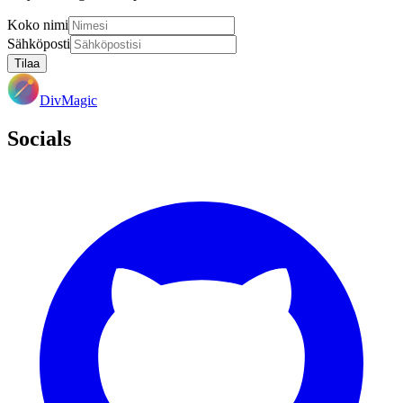
Koko nimi
Sähköposti
Tilaa
DivMagic
Socials