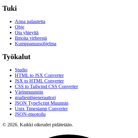
Tuki
Anna palautetta
Ohje
Ota yhteyttä
Ilmoita virheestä
Kumppanuusohjelma
Työkalut
Studio
HTML to JSX Converter
JSX to HTML Converter
CSS to Tailwind CSS Converter
Värinmuunnin
gradienttigeneraattori
JSON TypeScript Muunnin
Unix Timestamp Converter
JSON-muotoilu
© 2026. Kaikki oikeudet pidätetään.