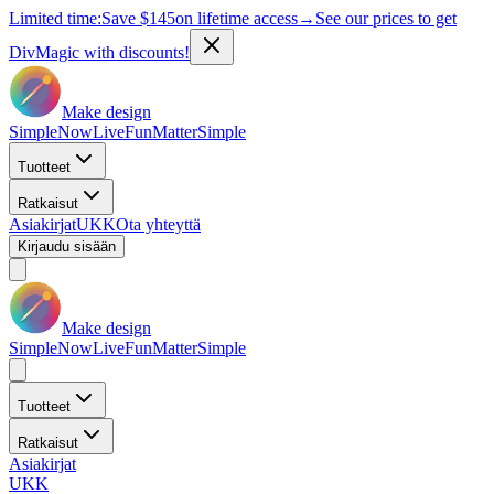
Limited time:
Save
$145
on lifetime access
→
See our prices to get
DivMagic with discounts!
Make design
Simple
Now
Live
Fun
Matter
Simple
Tuotteet
Ratkaisut
Asiakirjat
UKK
Ota yhteyttä
Kirjaudu sisään
Make design
Simple
Now
Live
Fun
Matter
Simple
Tuotteet
Ratkaisut
Asiakirjat
UKK