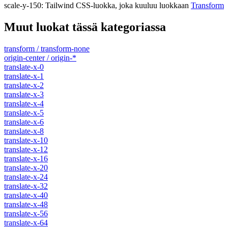
scale-y-150
:
Tailwind CSS-luokka, joka kuuluu luokkaan
Transform
Muut luokat tässä kategoriassa
transform / transform-none
origin-center / origin-*
translate-x-0
translate-x-1
translate-x-2
translate-x-3
translate-x-4
translate-x-5
translate-x-6
translate-x-8
translate-x-10
translate-x-12
translate-x-16
translate-x-20
translate-x-24
translate-x-32
translate-x-40
translate-x-48
translate-x-56
translate-x-64