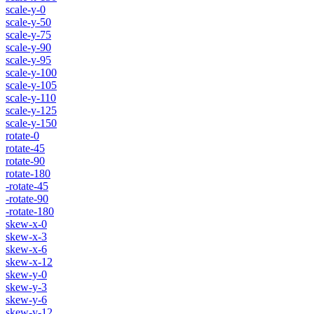
scale-y-0
scale-y-50
scale-y-75
scale-y-90
scale-y-95
scale-y-100
scale-y-105
scale-y-110
scale-y-125
scale-y-150
rotate-0
rotate-45
rotate-90
rotate-180
-rotate-45
-rotate-90
-rotate-180
skew-x-0
skew-x-3
skew-x-6
skew-x-12
skew-y-0
skew-y-3
skew-y-6
skew-y-12