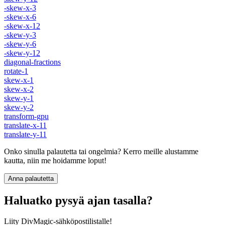
-skew-x-3
-skew-x-6
-skew-x-12
-skew-y-3
-skew-y-6
-skew-y-12
diagonal-fractions
rotate-1
skew-x-1
skew-x-2
skew-y-1
skew-y-2
transform-gpu
translate-x-11
translate-y-11
Onko sinulla palautetta tai ongelmia? Kerro meille alustamme
kautta, niin me hoidamme loput!
Anna palautetta
Haluatko pysyä ajan tasalla?
Liity DivMagic-sähköpostilistalle!